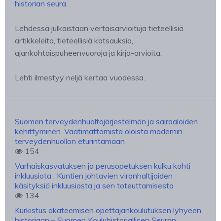
historian seura
.
Lehdessä julkaistaan vertaisarvioituja tieteellisiä
artikkeleita, tieteellisiä katsauksia,
ajankohtaispuheenvuoroja ja kirja-arvioita.
Lehti ilmestyy neljä kertaa vuodessa.
Suomen terveydenhuoltojärjestelmän ja sairaaloiden
kehittyminen. Vaatimattomista oloista modernin
terveydenhuollon eturintamaan
154
Varhaiskasvatuksen ja perusopetuksen kulku kohti
inkluusiota : Kuntien johtavien viranhaltijoiden
käsityksiä inkluusiosta ja sen toteuttamisesta
134
Kurkistus akateemisen opettajankoulutuksen lyhyeen
historiaan – Suomen Kouluhistoriallisen Seuran