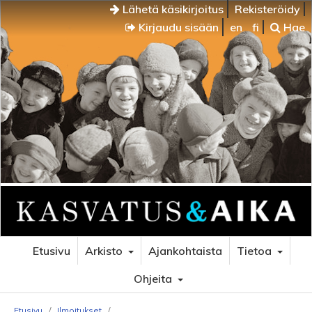
Lähetä käsikirjoitus
Rekisteröidy
Kirjaudu sisään
en
fi
Hae
Etusivu
Arkisto
Ajankohtaista
Tietoa
Ohjeita
Etusivu
/
Ilmoitukset
/