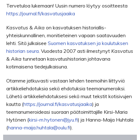
Tervetuloa lukemaan! Uusin numero löytyy osoitteesta
https://journal.fi/kasvatusjaaika
Kasvatus & Aika
on kasvatuksen historiallis-
yhteiskunnallinen, monitieteinen vapaan saatavuuden
lehti. Sitä julkaisee
Suomen kasvatuksen ja koulutuksen
historian seura
. Vuodesta 2007 asti ilmestynyt
Kasvatus
& Aika
tunnetaan kasvatushistorian johtavana
kotimaisena tiedejulkaisuna.
Otamme jatkuvasti vastaan lehden teemoihin liittyviä
artikkeliehdotuksia sekä ehdotuksia teemanumeroiksi.
Lähetä artikkeliehdotuksesi sekä muut tekstit kotisivujen
kautta (
https://journal.fi/kasvatusjaaika
) ja
teemanumeroideasi suoraan päätoimittajille Kirsi-Maria
Hytönen (
kirsi-m.hytonen@jyu.fi
) ja Hanna-Maija Huhtala
(
hanna-maija.huhtala@oulu.fi
).