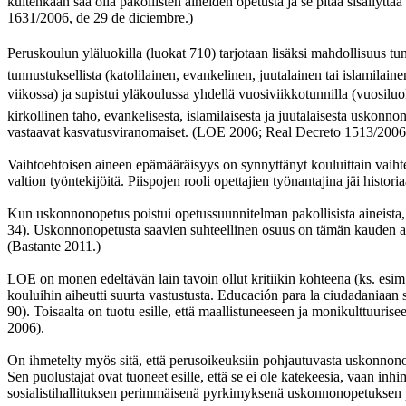
kuitenkaan saa olla pakollisten aineiden opetusta ja se pitää sisäll
1631/2006, de 29 de diciembre.)
Peruskoulun yläluokilla (luokat 710) tarjotaan lisäksi mahdollisuus
tunnustuksellista (katolilainen, evankelinen, juutalainen tai islami
viikossa) ja supistui yläkoulussa yhdellä vuosiviikkotunnilla (vuosiluok
kirkollinen taho, evankelisesta, islamilaisesta ja juutalaisesta usko
vastaavat kasvatusviranomaiset. (LOE 2006; Real Decreto 1513/2006,
Vaihtoehtoisen aineen epämääräisyys on synnyttänyt kouluittain vaiht
valtion työntekijöitä. Piispojen rooli opettajien työnantajina jäi hi
Kun uskonnonopetus poistui opetussuunnitelman pakollisista aineista, n
34). Uskonnonopetusta saavien suhteellinen osuus on tämän kauden aik
(Bastante 2011.)
LOE on monen edeltävän lain tavoin ollut kritiikin kohteena (ks. e
kouluihin aiheutti suurta vastustusta. Educación para la ciudadaniaan s
90). Toisaalta on tuotu esille, että maallistuneeseen ja monikulttuur
2006).
On ihmetelty myös sitä, että perusoikeuksiin pohjautuvasta uskonnonop
Sen puolustajat ovat tuoneet esille, että se ei ole katekeesia, vaan i
sosialistihallituksen perimmäisenä pyrkimyksenä uskonnonopetuksen po