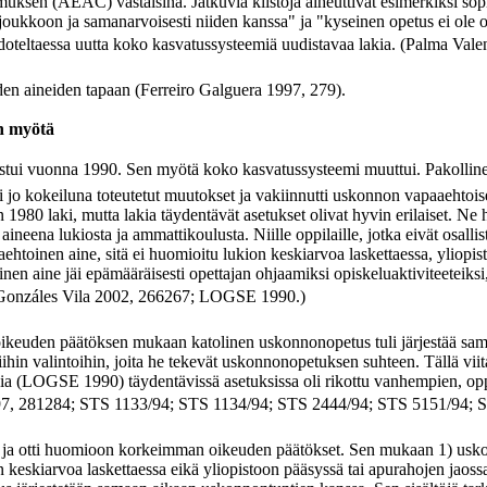
muksen (AEAC) vastaisina. Jatkuvia kiistoja aiheuttivat esimerkiksi s
oukkoon ja samanarvoisesti niiden kanssa" ja "kyseinen opetus ei ole op
odoteltaessa uutta koko kasvatussysteemiä uudistavaa lakia. (Palma Vale
iden aineiden tapaan (Ferreiro Galguera 1997, 279).
n myötä
stui vuonna 1990. Sen myötä koko kasvatussysteemi muuttui. Pakollinen op
ytti jo kokeiluna toteutetut muutokset ja vakiinnutti uskonnon vapaaehtoi
 1980 laki, mutta lakia täydentävät asetukset olivat hyvin erilaiset. 
 aineena lukiosta ja ammattikoulusta. Niille oppilaille, jotka eivät osall
ehtoinen aine, sitä ei huomioitu lukion keskiarvoa laskettaessa, yliopist
en aine jäi epämääräisesti opettajan ohjaamiksi opiskeluaktiviteeteiksi, jo
; Gonzáles Vila 2002, 266267; LOGSE 1990.)
 oikeuden päätöksen mukaan katolinen uskonnonopetus tuli järjestää 
 niihin valintoihin, joita he tekevät uskonnonopetuksen suhteen. Tällä 
 lakia (LOGSE 1990) täydentävissä asetuksissa oli rikottu vanhempien, oppi
ra 1997, 281284; STS 1133/94; STS 1134/94; STS 2444/94; STS 5151/94; 
t ja otti huomioon korkeimman oikeuden päätökset. Sen mukaan 1) usk
eskiarvoa laskettaessa eikä yliopistoon pääsyssä tai apurahojen jaossa, 2