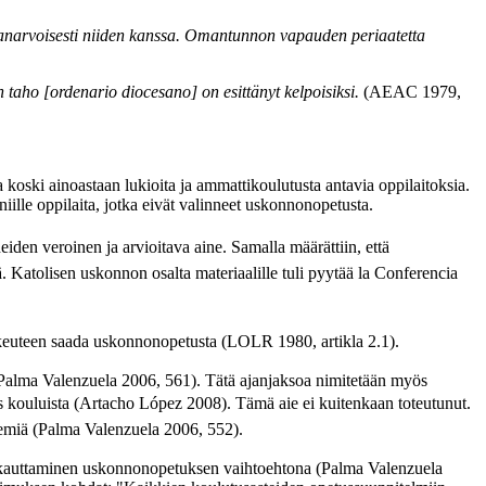
manarvoisesti niiden kanssa. Omantunnon vapauden periaatetta
 taho [ordenario diocesano] on esittänyt kelpoisiksi.
(AEAC 1979,
a koski ainoastaan lukioita ja ammattikoulutusta antavia oppilaitoksia.
iille oppilaita, jotka eivät valinneet uskonnonopetusta.
iden veroinen ja arvioitava aine. Samalla määrättiin, että
Katolisen uskonnon osalta materiaalille tuli pyytää la Conferencia
keuteen saada uskonnonopetusta (LOLR 1980, artikla 2.1).
(Palma Valenzuela 2006, 561). Tätä ajanjaksoa nimitetään myös
s kouluista (Artacho López 2008). Tämä aie ei kuitenkaan toteutunut.
emiä (Palma Valenzuela 2006, 552).
lakkauttaminen uskonnonopetuksen vaihtoehtona (Palma Valenzuela