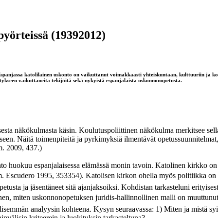
yörteissä (19392012)
anjassa katolilainen uskonto on vaikuttanut voimakkaasti yhteiskuntaan, kulttuuriin ja kou
kseen vaikuttaneita tekijöitä sekä nykyistä espanjalaista uskonnonopetusta.
esta näkökulmasta käsin. Koulutuspoliittinen näkökulma merkitsee sellais
seen. Näitä toimenpiteitä ja pyrkimyksiä ilmentävät opetussuunnitelmat
m. 2009, 437.)
uokuu espanjalaisessa elämässä monin tavoin. Katolinen kirkko on osa E
im. Escudero 1995, 353354). Katolisen kirkon ohella myös politiikka o
tusta ja jäsentäneet sitä ajanjaksoiksi. Kohdistan tarkasteluni erityises
hen, miten uskonnonopetuksen juridis-hallinnollinen malli on muuttunut.
ällisemmän analyysin kohteena. Kysyn seuraavassa: 1) Miten ja mistä s
välisin kriteerein ja luokituksin tarkasteltuna?