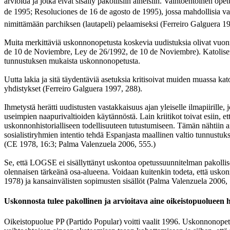
arvioida ja jotka eivät sisälly pakollisiin aineisiin. Vaihtoehtoinen 
de 1995; Resoluciones de 16 de agosto de 1995), jossa mahdollisia vaih
nimittämään parchiksen (lautapeli) pelaamiseksi (Ferreiro Galguera 1
Muita merkittäviä uskonnonopetusta koskevia uudistuksia olivat vuonn
de 10 de Noviembre, Ley de 26/1992, de 10 de Noviembre). Katolisen u
tunnustuksen mukaista uskonnonopetusta.
Uutta lakia ja sitä täydentäviä asetuksia kritisoivat muiden muassa 
yhdistykset (Ferreiro Galguera 1997, 288).
Ihmetystä herätti uudistusten vastakkaisuus ajan yleiselle ilmapiiril
useimpien naapurivaltioiden käytännöstä. Lain kriitikot toivat esiin, 
uskonnonhistorialliseen todellisuuteen tutustumiseen. Tämän nähtiin aiheu
sosialistiryhmien intentio tehdä Espanjasta maallinen valtio tunnustuk
(CE 1978, 16:3; Palma Valenzuela 2006, 555.)
Se, että LOGSE ei sisällyttänyt uskontoa opetussuunnitelman pakolliseks
olennaisen tärkeänä osa-alueena. Voidaan kuitenkin todeta, että uskon
1978) ja kansainvälisten sopimusten sisällöt (Palma Valenzuela 2006,
Uskonnosta tulee pakollinen ja arvioitava aine oikeistopuolueen h
Oikeistopuolue PP (Partido Popular) voitti vaalit 1996. Uskonnonopetu