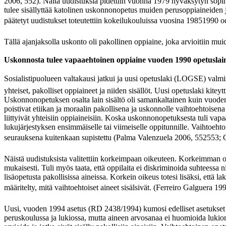
2006, 552). Näitä uudistuksia pidettiin vuonna 1979 hyväksytyn sopi
tulee sisällyttää katolinen uskonnonopetus muiden perusoppiaineiden j
päätetyt uudistukset toteutettiin kokeilukouluissa vuosina 19851990 
Tällä ajanjaksolla uskonto oli pakollinen oppiaine, joka arvioitiin mu
Uskonnosta tulee vapaaehtoinen oppiaine vuoden 1990 opetuslai
Sosialistipuolueen valtakausi jatkui ja uusi opetuslaki (LOGSE) valmi
yhteiset, pakolliset oppiaineet ja niiden sisällöt. Uusi opetuslaki kite
Uskonnonopetuksen osalta lain sisältö oli samankaltainen kuin vuoden
poistivat etiikan ja moraalin pakollisena ja uskonnolle vaihtoehtoisena
liittyivät yhteisiin oppiaineisiin. Koska uskonnonopetuksesta tuli vapaa
lukujärjestyksen ensimmäiselle tai viimeiselle oppitunnille. Vaihtoehtoin
seurauksena kuitenkaan supistettu (Palma Valenzuela 2006, 552553
Näistä uudistuksista valitettiin korkeimpaan oikeuteen. Korkeimman
mukaisesti. Tuli myös taata, että oppilaita ei diskriminoida suhteessa
lisäopetusta pakollisissa aineissa. Korkein oikeus totesi lisäksi, että
määritelty, mitä vaihtoehtoiset aineet sisälsivät. (Ferreiro Galgue
Uusi, vuoden 1994 asetus (RD 2438/1994) kumosi edelliset asetukse
peruskoulussa ja lukiossa, mutta aineen arvosanaa ei huomioida lukion k