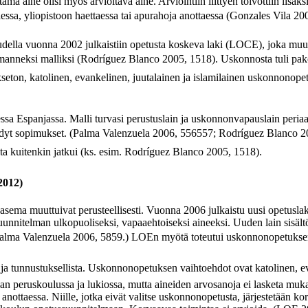
ämä aine olisi myös arvioitava aine. Arviointiin liittyen toivottiin lis
essa, yliopistoon haettaessa tai apurahoja anottaessa (Gonzales Vila 20
skaudella vuonna 2002 julkaistiin opetusta koskeva laki (LOCE), joka m
nneksi malliksi (Rodríguez Blanco 2005, 1518). Uskonnosta tuli pako
nustukseton, katolinen, evankelinen, juutalainen ja islamilainen uskonn
essa Espanjassa. Malli turvasi perustuslain ja uskonnonvapauslain periaa
t sopimukset. (Palma Valenzuela 2006, 556557; Rodríguez Blanco 20
a kuitenkin jatkui (ks. esim. Rodríguez Blanco 2005, 1518).
2012)
asema muuttuivat perusteellisesti. Vuonna 2006 julkaistu uusi opetusl
ssuunnitelman ulkopuoliseksi, vapaaehtoiseksi aineeksi. Uuden lain sis
; Palma Valenzuela 2006, 5859.) LOEn myötä toteutui uskonnonopetukse
 ja tunnustuksellista. Uskonnonopetuksen vaihtoehdot ovat katolinen, e
 peruskoulussa ja lukiossa, mutta aineiden arvosanoja ei lasketa muk
nottaessa. Niille, jotka eivät valitse uskonnonopetusta, järjestetään k