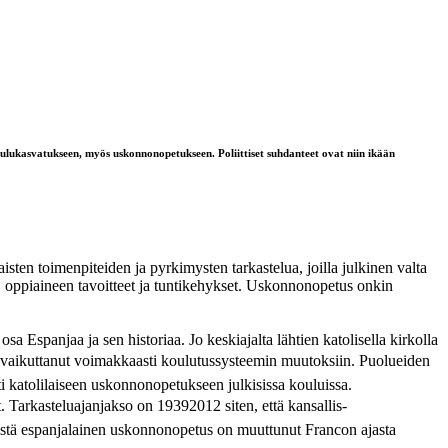
lukasvatukseen, myös uskonnonopetukseen. Poliittiset suhdanteet ovat niin ikään
ten toimenpiteiden ja pyrkimysten tarkastelua, joilla julkinen valta
, oppiaineen tavoitteet ja tuntikehykset. Uskonnonopetus onkin
spanjaa ja sen historiaa. Jo keskiajalta lähtien katolisella kirkolla
n vaikuttanut voimakkaasti koulutussysteemin muutoksiin. Puolueiden
ti katolilaiseen uskonnonopetukseen julkisissa kouluissa.
 Tarkasteluajanjakso on 19392012 siten, että kansallis-
yistä espanjalainen uskonnonopetus on muuttunut Francon ajasta