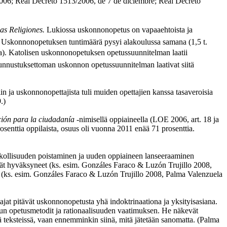
 2006; Real Decreto 1513/2006, de 7 de diciembre; Real Decreto
las Religiones.
Lukiossa uskonnonopetus on vapaaehtoista ja
se. Uskonnonopetuksen tuntimäärä pysyi alakoulussa samana (1,5 t.
kossa). Katolisen uskonnonopetuksen opetussuunnitelman laatii
 Tunnustuksettoman uskonnon opetussuunnitelman laativat siitä
 ja uskonnonopettajista tuli muiden opettajien kanssa tasaveroisia
.)
ión para la ciudadanía
-nimisellä oppiaineella (LOE 2006, art. 18 ja
enttia oppilaista, osuus oli vuonna 2011 enää 71 prosenttia.
akollisuuden poistaminen ja uuden oppiaineen lanseeraaminen
 eivät hyväksyneet (ks. esim. Gonzáles Faraco & Luzón Trujillo 2008,
ssa (ks. esim. Gonzáles Faraco & Luzón Trujillo 2008, Palma Valenzuela
jat pitävät uskonnonopetusta yhä indoktrinaationa ja yksityisasiana.
oulun opetusmetodit ja rationaalisuuden vaatimuksen. He näkevät
 teksteissä, vaan ennemminkin siinä, mitä jätetään sanomatta. (Palma