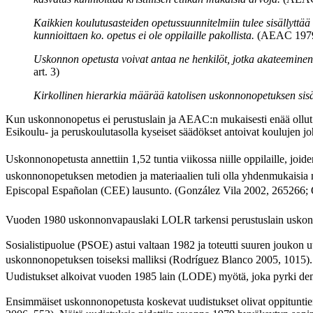
Kaikkien koulutusasteiden opetussuunnitelmiin tulee sisällyt
kunnioittaen ko. opetus ei ole oppilaille pakollista.
(AEAC 1979,
Uskonnon opetusta voivat antaa ne henkilöt, jotka akateeminen a
art. 3)
Kirkollinen hierarkia määrää katolisen uskonnonopetuksen sisäll
Kun uskonnonopetus ei perustuslain ja AEAC:n mukaisesti enää ollut p
Esikoulu- ja peruskoulutasolla kyseiset säädökset antoivat koulujen jo
Uskonnonopetusta annettiin 1,52 tuntia viikossa niille oppilaille, jo
uskonnonopetuksen metodien ja materiaalien tuli olla yhdenmukaisia m
Episcopal Españolan (CEE) lausunto. (González Vila 2002, 265266; 
Vuoden 1980 uskonnonvapauslaki LOLR tarkensi perustuslain uskonnon
Sosialistipuolue (PSOE) astui valtaan 1982 ja toteutti suuren jouko
uskonnonopetuksen toiseksi malliksi (Rodríguez Blanco 2005, 1015). 
Uudistukset alkoivat vuoden 1985 lain (LODE) myötä, joka pyrki de
Ensimmäiset uskonnonopetusta koskevat uudistukset olivat oppitunti