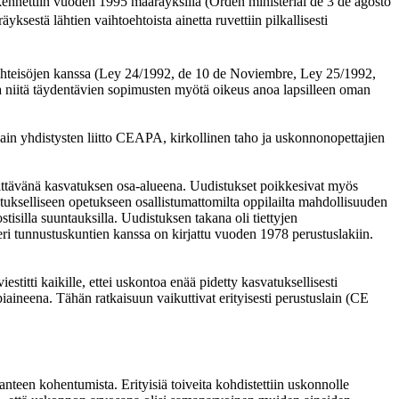
arkennettiin vuoden 1995 määräyksillä (Orden ministerial de 3 de agosto
sestä lähtien vaihtoehtoista ainetta ruvettiin pilkallisesti
n yhteisöjen kanssa (Ley 24/1992, de 10 de Noviembre, Ley 25/1992,
a niitä täydentävien sopimusten myötä oikeus anoa lapsilleen oman
in yhdistysten liitto CEAPA, kirkollinen taho ja uskonnonopettajien
rkittävänä kasvatuksen osa-alueena. Uudistukset poikkesivat myös
stukselliseen opetukseen osallistumattomilta oppilailta mahdollisuuden
ostisilla suuntauksilla. Uudistuksen takana oli tiettyjen
 eri tunnustuskuntien kanssa on kirjattu vuoden 1978 perustuslakiin.
titti kaikille, ettei uskontoa enää pidetty kasvatuksellisesti
aineena. Tähän ratkaisuun vaikuttivat erityisesti perustuslain (CE
teen kohentumista. Erityisiä toiveita kohdistettiin uskonnolle