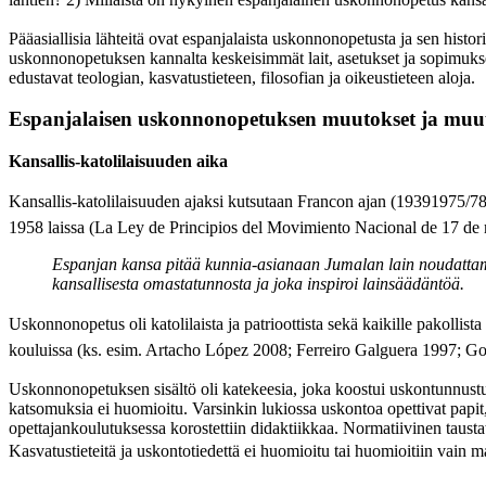
Pääasiallisia lähteitä ovat espanjalaista uskonnonopetusta ja sen historia
uskonnonopetuksen kannalta keskeisimmät lait, asetukset ja sopimukset 
edustavat teologian, kasvatustieteen, filosofian ja oikeustieteen aloja.
Espanjalaisen uskonnonopetuksen muutokset ja muuto
Kansallis-katolilaisuuden aika
Kansallis-katolilaisuuden ajaksi kutsutaan Francon ajan (19391975/78
1958 laissa (La Ley de Principios del Movimiento Nacional de 17 d
Espanjan kansa pitää kunnia-asianaan Jumalan lain noudattamis
kansallisesta omastatunnosta ja joka inspiroi lainsäädäntöä.
Uskonnonopetus oli katolilaista ja patrioottista sekä kaikille pakollis
kouluissa (ks. esim. Artacho López 2008; Ferreiro Galguera 1997; 
Uskonnonopetuksen sisältö oli katekeesia, joka koostui uskontunnustuks
katsomuksia ei huomioitu. Varsinkin lukiossa uskontoa opettivat papit,
opettajankoulutuksessa korostettiin didaktiikkaa. Normatiivinen taustatiede
Kasvatustieteitä ja uskontotiedettä ei huomioitu tai huomioitiin vain m