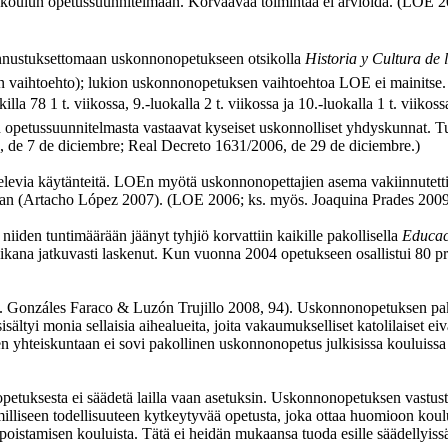
yttää koulun opetussuunnitelmaan. Korvaavaa toimintaa ei arvioida. (LOE
 tunnustuksettomaan uskonnonopetukseen otsikolla
Historia y Cultura de 
lainen vaihtoehto); lukion uskonnonopetuksen vaihtoehtoa LOE ei mainit
illa 78 1 t. viikossa, 9.-luokalla 2 t. viikossa ja 10.-luokalla 1 t. vii
nnon opetussuunnitelmasta vastaavat kyseiset uskonnolliset yhdyskunnat.
 de 7 de diciembre; Real Decreto 1631/2006, de 29 de diciembre.)
elevia käytänteitä. LOEn myötä uskonnonopettajien asema vakiinnutettiin
storiaan (Artacho López 2007). (LOE 2006; ks. myös. Joaquina Prades 2009
iiden tuntimäärään jäänyt tyhjiö korvattiin kaikille pakollisella
Educac
ana jatkuvasti laskenut. Kun vuonna 2004 opetukseen osallistui 80 pros
sim. Gonzáles Faraco & Luzón Trujillo 2008, 94). Uskonnonopetuksen p
isältyi monia sellaisia aihealueita, joita vakaumukselliset katolilaiset
iseen yhteiskuntaan ei sovi pakollinen uskonnonopetus julkisissa koului
etuksesta ei säädetä lailla vaan asetuksin. Uskonnonopetuksen vastusta
nhimilliseen todellisuuteen kytkeytyvää opetusta, joka ottaa huomioon k
istamisen kouluista. Tätä ei heidän mukaansa tuoda esille säädellyissä