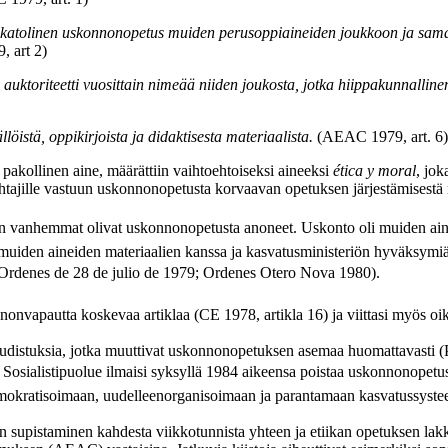
tää katolinen uskonnonopetus muiden perusoppiaineiden joukkoon ja sa
 art 2)
uktoriteetti vuosittain nimeää niiden joukosta, jotka hiippakunnallinen
öistä, oppikirjoista ja didaktisesta materiaalista.
(AEAC 1979, art. 6)
akollinen aine, määrättiin vaihtoehtoiseksi aineeksi
ética y moral
, jok
htajille vastuun uskonnonopetusta korvaavan opetuksen järjestämisestä n
iden vanhemmat olivat uskonnonopetusta anoneet. Uskonto oli muiden aine
uiden aineiden materiaalien kanssa ja kasvatusministeriön hyväksymiä. 
Ordenes de 28 de julio de 1979; Ordenes Otero Nova 1980).
vapautta koskevaa artiklaa (CE 1978, artikla 16) ja viittasi myös oi
n uudistuksia, jotka muuttivat uskonnonopetuksen asemaa huomattavasti 
Sosialistipuolue ilmaisi syksyllä 1984 aikeensa poistaa uskonnonopetu
mokratisoimaan, uudelleenorganisoimaan ja parantamaan kasvatussyste
en supistaminen kahdesta viikkotunnista yhteen ja etiikan opetuksen 