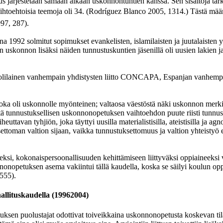
opetus järjestetään samaan aikaan uskonnontuntien kanssa. Sen sisältöjä t
toehtoisia teemoja oli 34. (Rodríguez Blanco 2005, 1314.) Tästä määräyk
997, 287).
a 1992 solmitut sopimukset evankelisten, islamilaisten ja juutalaiste
skonnon lisäksi näiden tunnustuskuntien jäsenillä oli uusien lakien j
katolilainen vanhempain yhdistysten liitto CONCAPA, Espanjan vanhempa
le, joka oli uskonnolle myönteinen; valtaosa väestöstä näki uskonnon me
että tunnustuksellisen uskonnonopetuksen vaihtoehdon puute riisti tunnu
ttavan tyhjiön, joka täyttyi uusilla materialistisilla, ateistisilla ja agn
settoman valtion sijaan, vaikka tunnustuksettomuus ja valtion yhteistyö
i, kokonaispersoonallisuuden kehittämiseen liittyväksi oppiaineeksi vies
nonopetuksen asema vakiintui tällä kaudella, koska se säilyi koulun oppi
 555).
allituskaudella (19962004)
ksen puolustajat odottivat toiveikkaina uskonnonopetusta koskevan tilan