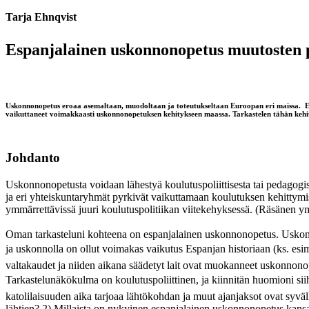
Tarja Ehnqvist
Espanjalainen uskonnonopetus muutosten p
Uskonnonopetus eroaa asemaltaan, muodoltaan ja toteutukseltaan Euroopan eri maissa. Esp
vaikuttaneet voimakkaasti uskonnonopetuksen kehitykseen maassa. Tarkastelen tähän kehity
Johdanto
Uskonnonopetusta voidaan lähestyä koulutuspoliittisesta tai pedagogis
ja eri yhteiskuntaryhmät pyrkivät vaikuttamaan koulutuksen kehittymi
ymmärrettävissä juuri koulutuspolitiikan viitekehyksessä. (Räsänen y
Oman tarkasteluni kohteena on espanjalainen uskonnonopetus. Uskonto h
ja uskonnolla on ollut voimakas vaikutus Espanjan historiaan (ks. es
valtakaudet ja niiden aikana säädetyt lait ovat muokanneet uskonnonope
Tarkastelunäkökulma on koulutuspoliittinen, ja kiinnitän huomioni sii
katolilaisuuden aika tarjoaa lähtökohdan ja muut ajanjaksot ovat syv
lähtien? 2) Millaista on nykyinen espanjalainen uskonnonopetus kansain