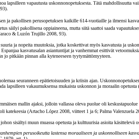
noa lapsilleen vapautusta uskonnonopetuksesta. Tätä mahdollisuutta va
93).
n ja pakollisen perusopetuksen kaikille 614-vuotiaille ja ilmensi kasv
tus säilyi pakollisena oppiaineena, mutta siitä saattoi saada vapautukse
Faraco & Luzón Trujillo 2008, 93).
suuria ja nopeita muutoksia, jotka koskettivat myös kasvatusta ja usko
a Espanjaa kasvatusalan asiantuntijat ja vanhemmat esittivät vetoomuksi
än jo pitkään pinnan alla kyteneeseen tyytymättömyyteen.
maa seuranneen epätietoisuuden ja kriisin ajan. Uskonnonopetuksen kanna
ada lapsilleen vakaumuksensa mukaista uskonnon ja moraalin opetusta
isen mallin ajaksi, jolloin vallassa oleva puolue oli keskustapuolue
li katekeesia (Artacho López 2008, viitteet 1 ja 6; Palma Valenzuela 2
 johon sisältyi muun muassa opetusta ja kulttuurisia asioita käsittelev
hempien perusoikeutta lastensa moraaliseen ja uskonnolliseen kasvatu
1979, art. 1)