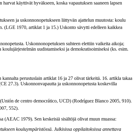
in harvat käyttivät hyväkseen, koska vapautuksen saaneen lapsen
atukseen ja uskonnonopetukseen liittyvän ajattelun muutosta: koulu
n. (LGE 1970, artiklat 1 ja 15.) Uskonto sävytti edelleen kaikkea
nnonopetusta. Uskonnonopetuksen suhteen elettiin vaikeita aikoja;
a koulujärjestelmän uudistamiseksi ja demokratisoimiseksi (ks. esim.
lta perustuslain artiklat 16 ja 27 olivat tärkeitä. 16. artikla takaa
 (CE 27.3). Uskonnonvapautta ja uskonnonopetusta koskevilla
 (Unión de centro democrático, UCD) (Rodríguez Blanco 2005, 910).
007, 552).
ä osa (AEAC 1979). Sen keskeisiä sisältöjä olivat muun muassa:
kseen kouluympäristössä. Julkisissa oppilaitoksissa annettava