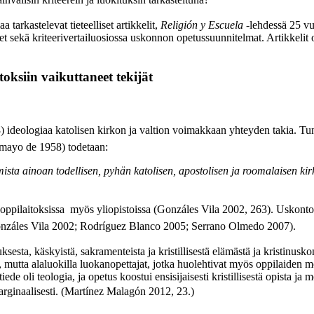
a tarkastelevat tieteelliset artikkelit,
Religión y Escuela
-lehdessä 25 v
sekä kriteerivertailuosiossa uskonnon opetussuunnitelmat. Artikkelit on
ksiin vaikuttaneet tekijät
) ideologiaa katolisen kirkon ja valtion voimakkaan yhteyden takia. Tu
e mayo de 1958) todetaan:
ta ainoan todellisen, pyhän katolisen, apostolisen ja roomalaisen kirk
ta oppilaitoksissa  myös yliopistoissa (Gonzáles Vila 2002, 263). Uskont
Gonzáles Vila 2002; Rodríguez Blanco 2005; Serrano Olmedo 2007).
esta, käskyistä, sakramenteista ja kristillisestä elämästä ja kristinusko
 mutta alaluokilla luokanopettajat, jotka huolehtivat myös oppilaiden mo
 oli teologia, ja opetus koostui ensisijaisesti kristillisestä opista ja mor
arginaalisesti. (Martínez Malagón 2012, 23.)