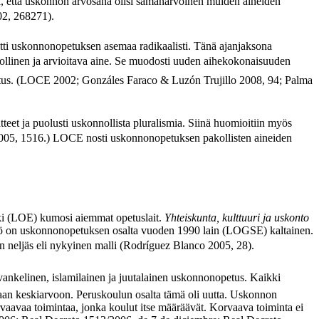
äksi, että uskonnon arvosana olisi samanarvoinen muiden aineiden
02, 268271).
uutti uskonnonopetuksen asemaa radikaalisti. Tänä ajanjaksona
llinen ja arvioitava aine. Se muodosti uuden aihekokonaisuuden
onopetus. (LOCE 2002; Gonzáles Faraco & Luzón Trujillo 2008, 94; Palma
tteet ja puolusti uskonnollista pluralismia. Siinä huomioitiin myös
05, 1516.) LOCE nosti uskonnonopetuksen pakollisten aineiden
aki (LOE) kumosi aiemmat opetuslait.
Yhteiskunta, kulttuuri ja uskonto
ältö on uskonnonopetuksen osalta vuoden 1990 lain (LOGSE) kaltainen.
n neljäs eli nykyinen malli (Rodríguez Blanco 2005, 28).
vankelinen, islamilainen ja juutalainen uskonnonopetus. Kaikki
aan keskiarvoon. Peruskoulun osalta tämä oli uutta. Uskonnon
orvaavaa toimintaa, jonka koulut itse määräävät. Korvaava toiminta ei