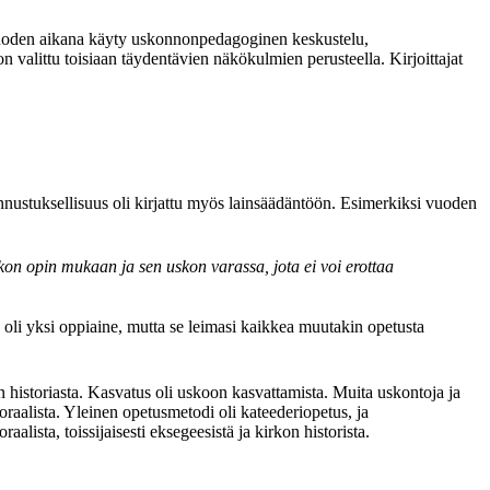
uoden aikana käyty uskonnonpedagoginen keskustelu,
 valittu toisiaan täydentävien näkökulmien perusteella. Kirjoittajat
nnustuksellisuus oli kirjattu myös lainsäädäntöön. Esimerkiksi vuoden
on opin mukaan ja sen uskon varassa, jota ei voi erottaa
o oli yksi oppiaine, mutta se leimasi kaikkea muutakin opetusta
n historiasta. Kasvatus oli uskoon kasvattamista. Muita uskontoja ja
raalista. Yleinen opetusmetodi oli kateederiopetus, ja
aalista, toissijaisesti eksegeesistä ja kirkon historista.