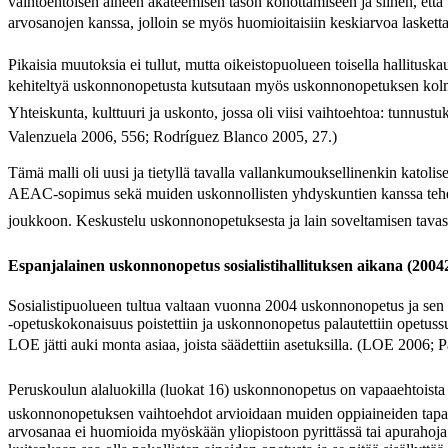
vaihtoehtoisen aineen akateemisen tason kohottamiseen ja siihen, että t
arvosanojen kanssa, jolloin se myös huomioitaisiin keskiarvoa lasketta
Pikaisia muutoksia ei tullut, mutta oikeistopuolueen toisella hallitu
kehiteltyä uskonnonopetusta kutsutaan myös uskonnonopetuksen kolma
Yhteiskunta, kulttuuri ja uskonto, jossa oli viisi vaihtoehtoa: tun
Valenzuela 2006, 556; Rodríguez Blanco 2005, 27.)
Tämä malli oli uusi ja tietyllä tavalla vallankumouksellinenkin katolis
AEAC-sopimus sekä muiden uskonnollisten yhdyskuntien kanssa tehdy
joukkoon. Keskustelu uskonnonopetuksesta ja lain soveltamisen tavast
Espanjalainen uskonnonopetus sosialistihallituksen aikana (2004
Sosialistipuolueen tultua valtaan vuonna 2004 uskonnonopetus ja sen 
-opetuskokonaisuus poistettiin ja uskonnonopetus palautettiin opetu
LOE jätti auki monta asiaa, joista säädettiin asetuksilla. (LOE 2006
Peruskoulun alaluokilla (luokat 16) uskonnonopetus on vapaaehtoista
uskonnonopetuksen vaihtoehdot arvioidaan muiden oppiaineiden tapaan
arvosanaa ei huomioida myöskään yliopistoon pyrittässä tai apurahoja a