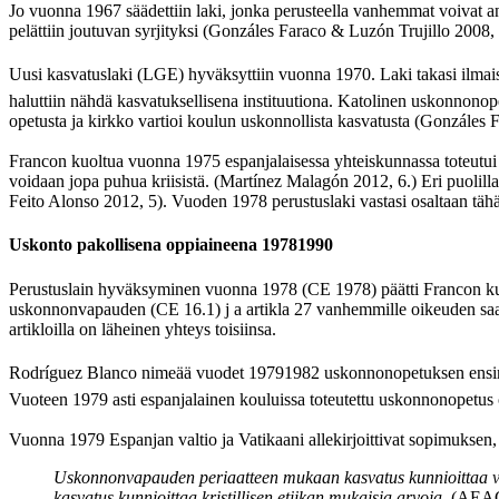
Jo vuonna 1967 säädettiin laki, jonka perusteella vanhemmat voivat a
pelättiin joutuvan syrjityksi (Gonzáles Faraco & Luzón Trujillo 2008, 
Uusi kasvatuslaki (LGE) hyväksyttiin vuonna 1970. Laki takasi ilmaise
haluttiin nähdä kasvatuksellisena instituutiona. Katolinen uskonnonope
opetusta ja kirkko vartioi koulun uskonnollista kasvatusta (Gonzáles 
Francon kuoltua vuonna 1975 espanjalaisessa yhteiskunnassa toteutui 
voidaan jopa puhua kriisistä. (Martínez Malagón 2012, 6.) Eri puolill
Feito Alonso 2012, 5). Vuoden 1978 perustuslaki vastasi osaltaan täh
Uskonto pakollisena oppiaineena 19781990
Perustuslain hyväksyminen vuonna 1978 (CE 1978) päätti Francon kuole
uskonnonvapauden (CE 16.1) j a artikla 27 vanhemmille oikeuden sa
artikloilla on läheinen yhteys toisiinsa.
Rodríguez Blanco nimeää vuodet 19791982 uskonnonopetuksen ensimmä
Vuoteen 1979 asti espanjalainen kouluissa toteutettu uskonnonopetus o
Vuonna 1979 Espanjan valtio ja Vatikaani allekirjoittivat sopimuksen,
Uskonnonvapauden periaatteen mukaan kasvatus kunnioittaa van
kasvatus kunnioittaa kristillisen etiikan mukaisia arvoja.
(AEAC 