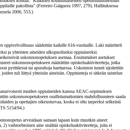
opimuksen kohdat: "Kaikkien koulutusasteiden opetussuunnitelmiin
pilaille pakollista" (Ferreiro Galguera 1997, 279). Hallituksessa
nzuela 2006, 553.)
pivelvollisuus säädettiin kaikille 616-vuotiaille. Laki määritteli
seksi ja yhteisten aineiden ulkopuoliseksi oppiaineeksi.
Ne heikensivät uskonnonopetuksen asemaa. Ensimmäiset asetukset
istuneet uskonnonopetukseen määrättiin opiskeluaktiviteetteja, jotka
oon pyrittäessä tai apurahoja haettaessa. Uskonnon tunnit sijoitettiin
iden tuli liittyä yhteisiin aineisiin. Oppitunteja ei sitkeän taistelun
samanarvoisesti muiden oppiaineiden kanssa AEAC-sopimuksen
viitattiin uskonnonopetukseen osallistumattomien mahdollisuuteen saada
laiden ja opettajien oikeusturvaa, koska ei oltu tarpeeksi selkeästi
STS 5154/94.)
onnonopetus arvioidaan samaan tapaan kuin muutkin aineet
) vaihtoehtoinen aine sisältää opiskeluaktiviteetteja, joita ei