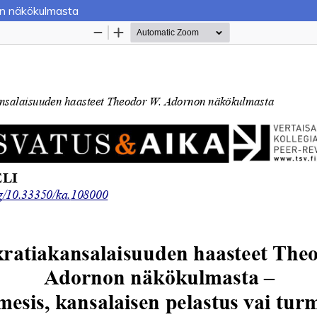
n näkökulmasta
Palvelua ylläpitää
Tieteellisten seurain valtuuskun