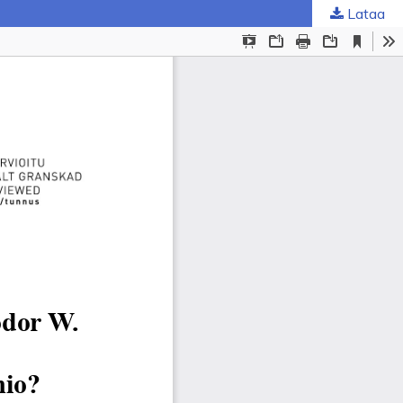
Lataa
ta
.