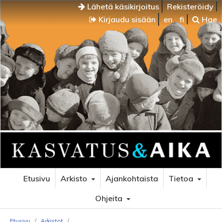
Lähetä käsikirjoitus
Rekisteröidy
Kirjaudu sisään
en
fi
Hae
Etusivu
Arkisto
Ajankohtaista
Tietoa
Ohjeita
Etusivu
/
Arkistot
/