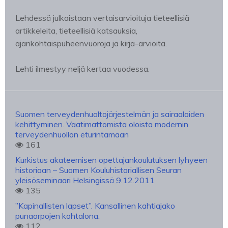
Lehdessä julkaistaan vertaisarvioituja tieteellisiä
artikkeleita, tieteellisiä katsauksia,
ajankohtaispuheenvuoroja ja kirja-arvioita.
Lehti ilmestyy neljä kertaa vuodessa.
Suomen terveydenhuoltojärjestelmän ja sairaaloiden
kehittyminen. Vaatimattomista oloista modernin
terveydenhuollon eturintamaan
161
Kurkistus akateemisen opettajankoulutuksen lyhyeen
historiaan – Suomen Kouluhistoriallisen Seuran
yleisöseminaari Helsingissä 9.12.2011
135
”Kapinallisten lapset”. Kansallinen kahtiajako
punaorpojen kohtalona.
112