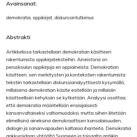
Avainsanat:
demokratia, oppikirjat, diskurssintutkimus
Abstrakti
Artikkelissa tarkastellaan demokratian käsitteen
rakentumista oppikirjateksteihin. Aineistona on
peruskoulun oppikirjoja eri oppiaineista. Demokratian
käsitteen, sen merkitysten ja kontekstien rakentumista
tekstiin tarkastellaan diskurssianalyyttisesti kysymällä,
millaisena demokratian käsite esitellään ja millaisiin
käsitteellisiin kehyksiin se kytketään. Analyysi osoittaa,
että demokratia määritellään ensisijaisesti
kansanvaltaiseksi valtiomuodoksi, mutta siihen liitetään
elimellisinä aineksina demokraattisen kansalaisuuden,
dialogin ja sananvapauden kaltaisia ihanteita. Demokratia
ankkuroidaan yhtäältä Suomeen ja toisaalta antiikin