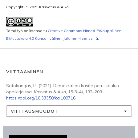
Copyright (c) 2021 Kasvatus & Aika
Tämä työ on lisensoitu
Creative Commons Nimeä-EiKaupallinen-
EiMuutoksia 4.0 Kansainvälinen Julkinen -lisenssillä
.
VIITTAAMINEN
Satokangas, H. (2021). Demokratian käsite peruskoulun
oppikirjoissa.
Kasvatus & Aika
,
15
(3–4), 192–209.
https://doi.org/10.33350/ka.109716
VIITTAUSMUODOT