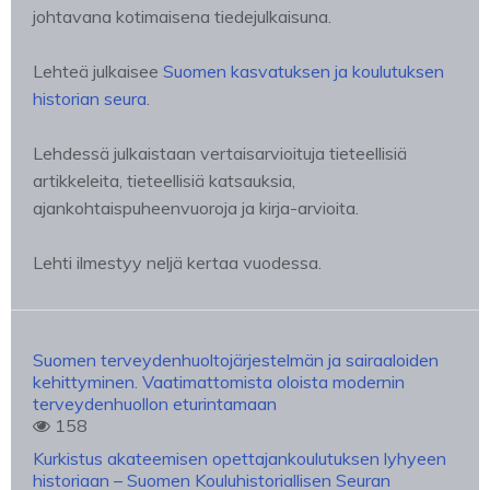
johtavana kotimaisena tiedejulkaisuna.
Lehteä julkaisee
Suomen kasvatuksen ja koulutuksen
historian seura
.
Lehdessä julkaistaan vertaisarvioituja tieteellisiä
artikkeleita, tieteellisiä katsauksia,
ajankohtaispuheenvuoroja ja kirja-arvioita.
Lehti ilmestyy neljä kertaa vuodessa.
Suomen terveydenhuoltojärjestelmän ja sairaaloiden
kehittyminen. Vaatimattomista oloista modernin
terveydenhuollon eturintamaan
158
Kurkistus akateemisen opettajankoulutuksen lyhyeen
historiaan – Suomen Kouluhistoriallisen Seuran