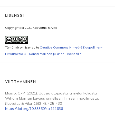
LISENSSI
Copyright (c) 2021 Kasvatus & Aika
Tämä työ on lisensoitu
Creative Commons Nimeä-EiKaupallinen-
EiMuutoksia 4.0 Kansainvälinen Julkinen -lisenssillä
.
VIITTAAMINEN
Moisio, O.-P. (2021). Uutisia utopiasta ja melankoliasta:
William Morrisin kuvaus onnellisen ihmisen maailmasta.
Kasvatus & Aika
,
15
(3–4), 425–430.
https://doi.org/10.33350/ka.111636