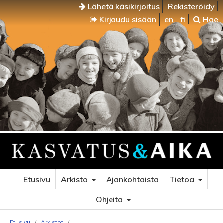
Lähetä käsikirjoitus
Rekisteröidy
Kirjaudu sisään
en
fi
Hae
Etusivu
Arkisto
Ajankohtaista
Tietoa
Ohjeita
Etusivu
/
Arkistot
/