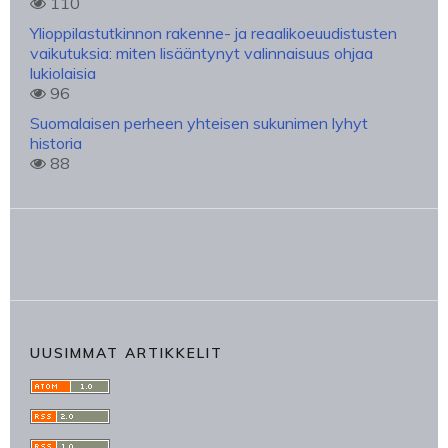
110
Ylioppilastutkinnon rakenne- ja reaalikoeuudistusten
vaikutuksia: miten lisääntynyt valinnaisuus ohjaa
lukiolaisia
96
Suomalaisen perheen yhteisen sukunimen lyhyt
historia
88
UUSIMMAT ARTIKKELIT