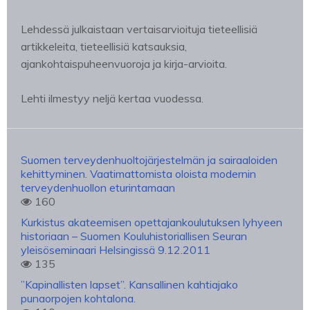
Lehdessä julkaistaan vertaisarvioituja tieteellisiä
artikkeleita, tieteellisiä katsauksia,
ajankohtaispuheenvuoroja ja kirja-arvioita.
Lehti ilmestyy neljä kertaa vuodessa.
Suomen terveydenhuoltojärjestelmän ja sairaaloiden
kehittyminen. Vaatimattomista oloista modernin
terveydenhuollon eturintamaan
160
Kurkistus akateemisen opettajankoulutuksen lyhyeen
historiaan – Suomen Kouluhistoriallisen Seuran
yleisöseminaari Helsingissä 9.12.2011
135
”Kapinallisten lapset”. Kansallinen kahtiajako
punaorpojen kohtalona.