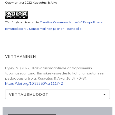
Copyright (c) 2022 Kasvatus & Aika
Tämä työ on lisensoitu
Creative Commons Nimeä-EiKaupallinen-
EiMuutoksia 4.0 Kansainvälinen Julkinen -lisenssillä
.
VIITTAAMINEN
Pyyry, N. (2022). Kasvatusmaantiede antroposeenin
tutkimussuuntana: Ihmiskeskeisyydestä kohti lumoutumisen
pedagogisia tiloja.
Kasvatus & Aika
,
16
(3), 70–84.
https://doi.org/10.33350/ka.111742
VIITTAUSMUODOT