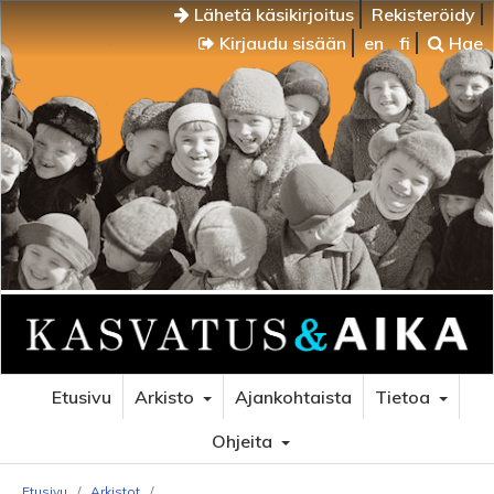
Lähetä käsikirjoitus
Rekisteröidy
Kirjaudu sisään
en
fi
Hae
Etusivu
Arkisto
Ajankohtaista
Tietoa
Ohjeita
Etusivu
/
Arkistot
/