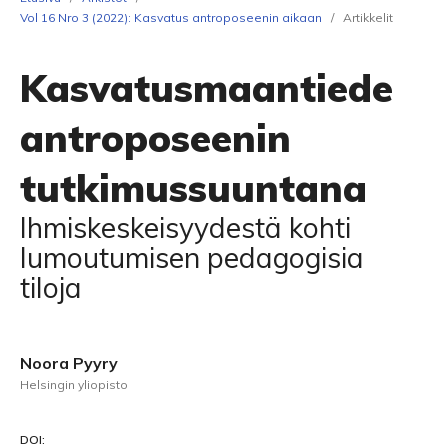
Vol 16 Nro 3 (2022): Kasvatus antroposeenin aikaan
/
Artikkelit
Kasvatusmaantiede
antroposeenin
tutkimussuuntana
Ihmiskeskeisyydestä kohti
lumoutumisen pedagogisia
tiloja
Noora Pyyry
Helsingin yliopisto
DOI: