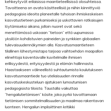
kehkeytyvät erilaisissa maantieteellisissä olosuhteissa.
Tavoitteena on avata käsitteellisiä ja niihin kiinnittyviä
pedagogisia ideoita planeetalle tuhoisan ihmiskeskeisen
kasvatustieteen purkamiseksi ja uskottavien ratkaisujen
löytämiseksi aikana, jolloin nuoret ovat sekä
menettämässä uskoaan ”tietoon” että uupumassa
yksilöön kohdistuvien paineiden ja synkkien globaalien
tulevaisuudennäkymien alla. Kasvatusmaantieteen
tilallinen lähestymistapa tarjoaa vaihtoehdon maapallon
elinehtoja kaventavalle kuvitelmalle ihmisen
erillisyydestä, erityisyydestä ja elämän hallinnasta.
Haastaakseen välineellistä suhtautumista koulutukseen
kasvatusmaantiede tuo uteliaisuuden rinnalle
kasvatuskeskusteluun ajatuksen lumoutumisen
pedagogisista tiloista. Taustalla vaikuttaa
”hengailutietämisen” käsite, joka pyrkii tavoittamaan
tietämisen sommitelmallisuuden ja maailmaa rakentavan
luonteen. Hengailun implisiittinen kritiikki