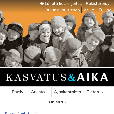
Lähetä käsikirjoitus
Rekisteröidy
Kirjaudu sisään
en
fi
Hae
Etusivu
Arkisto
Ajankohtaista
Tietoa
Ohjeita
Etusivu
/
Arkistot
/