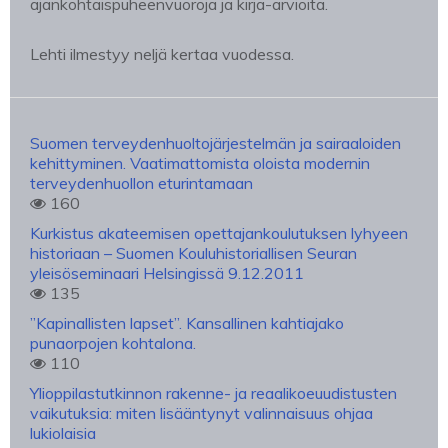
ajankohtaispuheenvuoroja ja kirja-arvioita.
Lehti ilmestyy neljä kertaa vuodessa.
Suomen terveydenhuoltojärjestelmän ja sairaaloiden
kehittyminen. Vaatimattomista oloista modernin
terveydenhuollon eturintamaan
160
Kurkistus akateemisen opettajankoulutuksen lyhyeen
historiaan – Suomen Kouluhistoriallisen Seuran
yleisöseminaari Helsingissä 9.12.2011
135
”Kapinallisten lapset”. Kansallinen kahtiajako
punaorpojen kohtalona.
110
Ylioppilastutkinnon rakenne- ja reaalikoeuudistusten
vaikutuksia: miten lisääntynyt valinnaisuus ohjaa
lukiolaisia