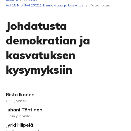
Vol 15 Nro 3–4 (2021): Demokratia ja kasvatus
/
Pääkirjoitus
Johdatusta
demokratian ja
kasvatuksen
kysymyksiin
Risto Ikonen
UEF, Joensuu
Juhani Tähtinen
Turun yliopisto
Jyrki Hilpelä