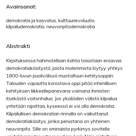
Avainsanat:
demokratia ja kasvatus, kulttuurievoluutio,
kilpailudemokratia, neuvonpitodemokratia
Abstrakti
Kirjoituksessa hahmotellaan kahta toisistaan eroavaa
demokratiakäsitystä, joista molemmista löytyy yhteys
1800-luvun puolivälissä muotoiltuun kehitysoppiin.
Talouden vapautta korostava oppi pitää inhimillisen
kehityksen liikkeellepanevana voimana ihmisten
itsekästä voitonhalua. Jos yksilöiden välistä kilpailua
yritetään rajoittaa, kyseessä ei voi olla demokratia.
Kilpailullisen demokratian rinnalla on vaikuttanut
demokratiakäsitys, jonka perustana on yhteinen
neuvonpito. Sille on ominaista pyrkimys sovitella