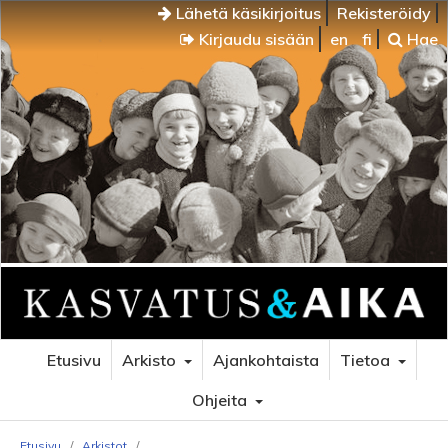
Lähetä käsikirjoitus
Rekisteröidy
Kirjaudu sisään
en
fi
Hae
Etusivu
Arkisto
Ajankohtaista
Tietoa
Ohjeita
Etusivu
/
Arkistot
/