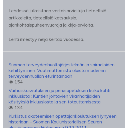
Lehdessä julkaistaan vertaisarvioituja tieteellisiä
artikkeleita, tieteellisiä katsauksia,
ajankohtaispuheenvuoroja ja kirja-arvioita.
Lehti ilmestyy neljä kertaa vuodessa.
Suomen terveydenhuoltojärjestelmän ja sairaaloiden
kehittyminen. Vaatimattomista oloista modernin
terveydenhuollon eturintamaan
154
Varhaiskasvatuksen ja perusopetuksen kulku kohti
inkluusiota : Kuntien johtavien viranhaltijoiden
käsityksiä inkluusiosta ja sen toteuttamisesta
134
Kurkistus akateemisen opettajankoulutuksen lyhyeen
historiaan – Suomen Kouluhistoriallisen Seuran
yleisöseminaari Helsingissä 9.12.2011