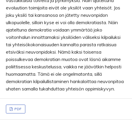
vastakkaisia toiveita ja pyrkimyksiä. Näin ajateltuna
evoluution toimijoita eivät ole yksilöt vaan yhteisöt. Jos
joku yksilö tai kansanosa on jätetty neuvonpidon
ulkopuolelle, silloin kyse ei voi olla demokratiasta. Näin
ajateltuna demokratia voidaan ymmärtää joko
voitonhalun innoittamaksi yksilöiden väliseksi kilpailuksi
tai yhteisökokonaisuuden kannalta parasta ratkaisua
etsiväksi neuvonpidoksi. Nämä kaksi toisensa
poissulkevaa demokratian muotoa ovat läsnä aikamme
poliittisessa keskustelussa, vaikka ne jäävätkin helposti
huomaamatta. Tämä ei ole ongelmatonta, sillä
demokratian kilpailullistaminen hankaloittaa neuvonpitoa
uhaten samalla tukahduttaa yhteisön oppimiskyvyn.
PDF