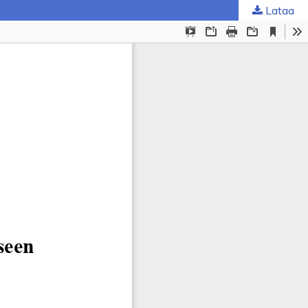
Lataa
ta
.