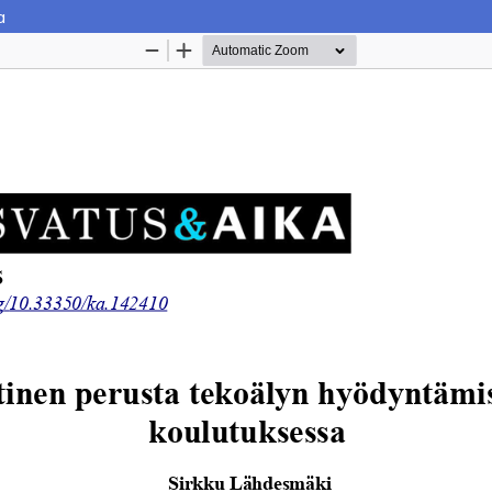
a
Palvelua ylläpitää
Tieteellisten seurain valtuuskun