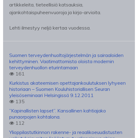
artikkeleita, tieteellisiä katsauksia,
ajankohtaispuheenvuoroja ja kirja-arvioita.
Lehti ilmestyy neljä kertaa vuodessa.
Suomen terveydenhuoltojärjestelmän ja sairaaloiden
kehittyminen. Vaatimattomista oloista modernin
terveydenhuollon eturintamaan
161
Kurkistus akateemisen opettajankoulutuksen lyhyeen
historiaan – Suomen Kouluhistoriallisen Seuran
yleisöseminaari Helsingissä 9.12.2011
135
”Kapinallisten lapset”. Kansallinen kahtiajako
punaorpojen kohtalona.
112
Ylioppilastutkinnon rakenne- ja reaalikoeuudistusten