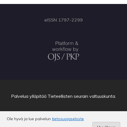
eISSN 1797-2299
Palvelua ylläpitää
Tieteellisten seurain valtuuskunta
.
Ole hyvä ja lue palvelun
tietosuojaseloste