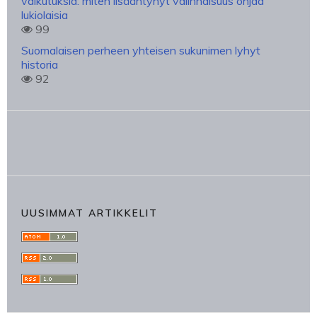
vaikutuksia: miten lisääntynyt valinnaisuus ohjaa
lukiolaisia
99
Suomalaisen perheen yhteisen sukunimen lyhyt
historia
92
UUSIMMAT ARTIKKELIT