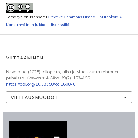
Tämä työ on lisensoitu
Creative Commons Nimeä-EiMuutoksia 4.0
Kansainvälinen Julkinen -lisenssillä
.
VIITTAAMINEN
Nevala, A. (2025). Yliopisto, aika ja yhteiskunta rehtorien
puheissa.
Kasvatus & Aika
,
19
(2), 153–156.
https://doi.org/10.33350/ka.160876
VIITTAUSMUODOT