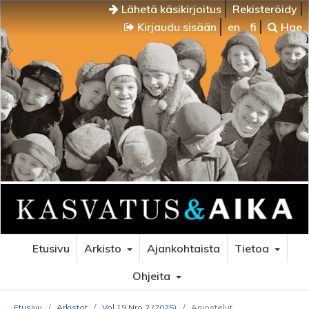
Lähetä käsikirjoitus
Rekisteröidy
Kirjaudu sisään
en
fi
Hae
Etusivu
Arkisto
Ajankohtaista
Tietoa
Ohjeita
Etusivu
/
Arkistot
/
Vol 19 Nro 2 (2025)
/
Arvostelut