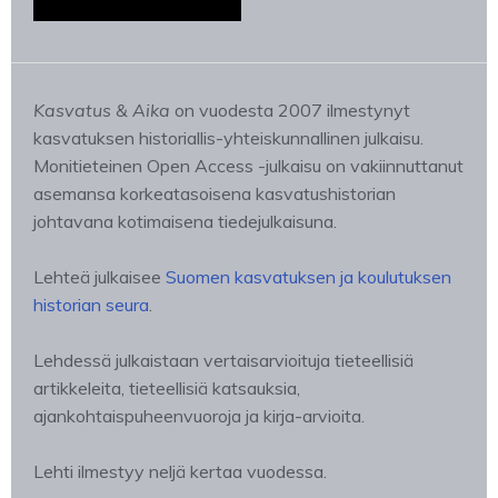
Kasvatus & Aika
on vuodesta 2007 ilmestynyt
kasvatuksen historiallis-yhteiskunnallinen julkaisu.
Monitieteinen Open Access -julkaisu on vakiinnuttanut
asemansa korkeatasoisena kasvatushistorian
johtavana kotimaisena tiedejulkaisuna.
Lehteä julkaisee
Suomen kasvatuksen ja koulutuksen
historian seura
.
Lehdessä julkaistaan vertaisarvioituja tieteellisiä
artikkeleita, tieteellisiä katsauksia,
ajankohtaispuheenvuoroja ja kirja-arvioita.
Lehti ilmestyy neljä kertaa vuodessa.