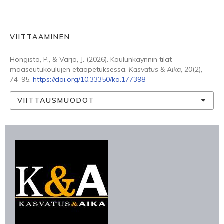
VIITTAAMINEN
Hongisto, P., & Varjo, J. (2026). Koulunkäynnin tilat
maaseutukoulujen etäopetuksessa.
Kasvatus & Aika
,
20
(2),
74–95.
https://doi.org/10.33350/ka.177398
VIITTAUSMUODOT