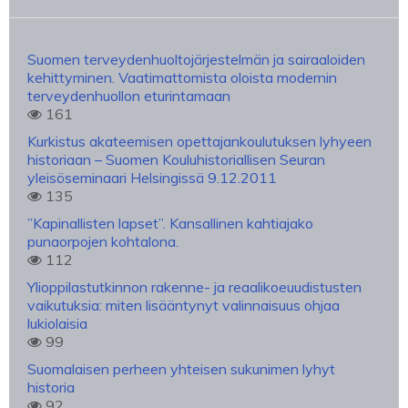
Suomen terveydenhuoltojärjestelmän ja sairaaloiden
kehittyminen. Vaatimattomista oloista modernin
terveydenhuollon eturintamaan
161
Kurkistus akateemisen opettajankoulutuksen lyhyeen
historiaan – Suomen Kouluhistoriallisen Seuran
yleisöseminaari Helsingissä 9.12.2011
135
”Kapinallisten lapset”. Kansallinen kahtiajako
punaorpojen kohtalona.
112
Ylioppilastutkinnon rakenne- ja reaalikoeuudistusten
vaikutuksia: miten lisääntynyt valinnaisuus ohjaa
lukiolaisia
99
Suomalaisen perheen yhteisen sukunimen lyhyt
historia
92