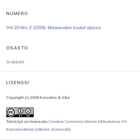
NUMERO
Vol 20 Nro 2 (2026): Maaseudun koulut ajassa
OSASTO
Artikkelit
LISENSSI
Copyright (c) 2026 Kasvatus & Aika
Tämä työ on lisensoitu
Creative Commons Nimeä-EiMuutoksia 4.0
Kansainvälinen Julkinen -lisenssillä
.