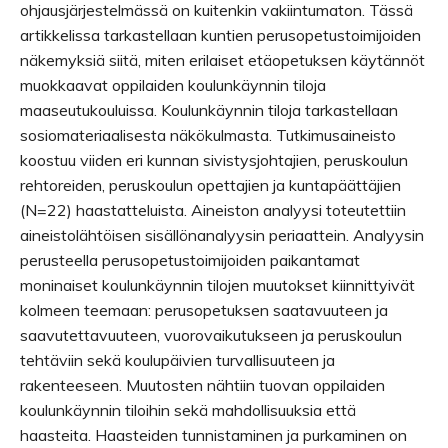
ohjausjärjestelmässä on kuitenkin vakiintumaton. Tässä
artikkelissa tarkastellaan kuntien perusopetustoimijoiden
näkemyksiä siitä, miten erilaiset etäopetuksen käytännöt
muokkaavat oppilaiden koulunkäynnin tiloja
maaseutukouluissa. Koulunkäynnin tiloja tarkastellaan
sosiomateriaalisesta näkökulmasta. Tutkimusaineisto
koostuu viiden eri kunnan sivistysjohtajien, peruskoulun
rehtoreiden, peruskoulun opettajien ja kuntapäättäjien
(N=22) haastatteluista. Aineiston analyysi toteutettiin
aineistolähtöisen sisällönanalyysin periaattein. Analyysin
perusteella perusopetustoimijoiden paikantamat
moninaiset koulunkäynnin tilojen muutokset kiinnittyivät
kolmeen teemaan: perusopetuksen saatavuuteen ja
saavutettavuuteen, vuorovaikutukseen ja peruskoulun
tehtäviin sekä koulupäivien turvallisuuteen ja
rakenteeseen. Muutosten nähtiin tuovan oppilaiden
koulunkäynnin tiloihin sekä mahdollisuuksia että
haasteita. Haasteiden tunnistaminen ja purkaminen on