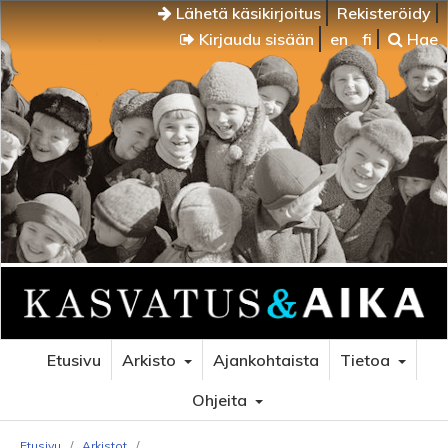
Lähetä käsikirjoitus
Rekisteröidy
Kirjaudu sisään
en
fi
Hae
Etusivu
Arkisto
Ajankohtaista
Tietoa
Ohjeita
Etusivu
/
Arkistot
/