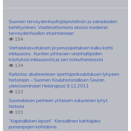
Suomen terveydenhuoltojärjestelmän ja sairaaloiden
kehittyminen. Vaatimattomista oloista modernin
terveydenhuollon eturintamaan
154
Varhaiskasvatuksen ja perusopetuksen kulku kohti
inkluusiota : Kuntien johtavien viranhaltijoiden
käsityksiä inkluusiosta ja sen toteuttamisesta
134
Kurkistus akateemisen opettajankoulutuksen lyhyeen
historiaan – Suomen Kouluhistoriallisen Seuran
yleisöseminaari Helsingissä 9.12.2011
122
Suomalaisen perheen yhteisen sukunimen lyhyt
historia
101
”Kapinallisten lapset”. Kansallinen kahtiajako
punaorpojen kohtalona.