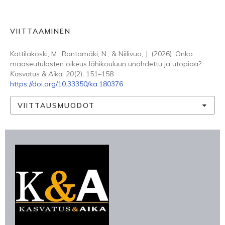
VIITTAAMINEN
Kattilakoski, M., Rantamäki, N., & Niilivuo, J. (2026). Onko
maaseutulasten oikeus lähikouluun unohdettu ja utopiaa?.
Kasvatus & Aika
,
20
(2), 151–158.
https://doi.org/10.33350/ka.180376
VIITTAUSMUODOT