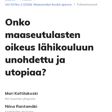
Vol 20 Nro 2 (2026): Maaseudun koulut ajassa
/
Puheenvuorot
Onko
maaseutulasten
oikeus lähikouluun
unohdettu ja
utopiaa?
Mari Kattilakoski
Itä-Suomen yliopisto
Niina Rantamäki
Jyväskylän yliopisto