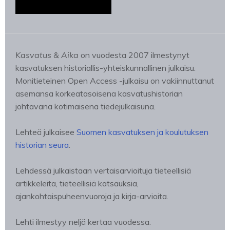
Kasvatus & Aika
on vuodesta 2007 ilmestynyt
kasvatuksen historiallis-yhteiskunnallinen julkaisu.
Monitieteinen Open Access -julkaisu on vakiinnuttanut
asemansa korkeatasoisena kasvatushistorian
johtavana kotimaisena tiedejulkaisuna.
Lehteä julkaisee
Suomen kasvatuksen ja koulutuksen
historian seura
.
Lehdessä julkaistaan vertaisarvioituja tieteellisiä
artikkeleita, tieteellisiä katsauksia,
ajankohtaispuheenvuoroja ja kirja-arvioita.
Lehti ilmestyy neljä kertaa vuodessa.