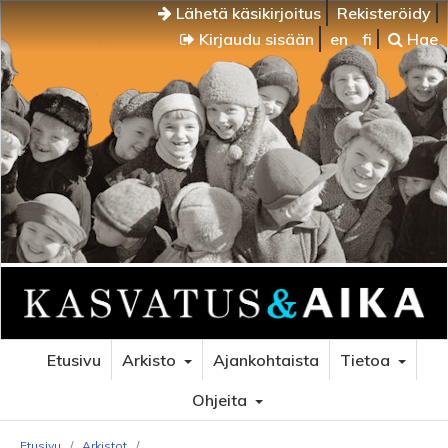
Lähetä käsikirjoitus
Rekisteröidy
Kirjaudu sisään
en
fi
Hae
Etusivu
Arkisto
Ajankohtaista
Tietoa
Ohjeita
Etusivu
/
Arkistot
/