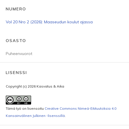
NUMERO
Vol 20 Nro 2 (2026): Maaseudun koulut ajassa
OSASTO
Puheenvuorot
LISENSSI
Copyright (c) 2026 Kasvatus & Aika
Tämä työ on lisensoitu
Creative Commons Nimeä-EiMuutoksia 4.0
Kansainvälinen Julkinen -lisenssillä
.