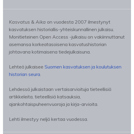
Kasvatus & Aika
on vuodesta 2007 ilmestynyt
kasvatuksen historiallis-yhteiskunnallinen julkaisu.
Monitieteinen Open Access -julkaisu on vakiinnuttanut
asemansa korkeatasoisena kasvatushistorian
johtavana kotimaisena tiedejulkaisuna.
Lehteä julkaisee
Suomen kasvatuksen ja koulutuksen
historian seura
.
Lehdessä julkaistaan vertaisarvioituja tieteellisiä
artikkeleita, tieteellisiä katsauksia,
ajankohtaispuheenvuoroja ja kirja-arvioita.
Lehti ilmestyy neljä kertaa vuodessa.