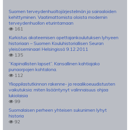
Suomen terveydenhuoltojärjestelmän ja sairaaloiden
kehittyminen. Vaatimattomista oloista modernin
terveydenhuollon eturintamaan
161
Kurkistus akateemisen opettajankoulutuksen lyhyeen
historiaan – Suomen Kouluhistoriallisen Seuran
yleisöseminaari Helsingissä 9.12.2011
135
”Kapinallisten lapset”. Kansallinen kahtiajako
punaorpojen kohtalona.
112
Ylioppilastutkinnon rakenne- ja reaalikoeuudistusten
vaikutuksia: miten lisääntynyt valinnaisuus ohjaa
lukiolaisia
99
Suomalaisen perheen yhteisen sukunimen lyhyt
historia
92