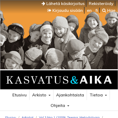
Lähetä käsikirjoitus
Rekisteröidy
Kirjaudu sisään
en
fi
Hae
Etusivu
Arkisto
Ajankohtaista
Tietoa
Ohjeita
Etusivu
/
Arkistot
/
Vol 3 Nro 1 (2009): Teema: Metodologia
/