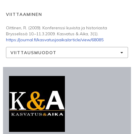
VIITTAAMINEN
Oittinen, R. (2009). Konferenssi kuvista ja historiasta
Brysselissä 10.–11.3.2009.
Kasvatus & Aika
,
3
(1).
https://journal.fi/kasvatusjaaika/article/view/68085
VIITTAUSMUODOT