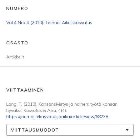
NUMERO
Vol 4 Nro 4 (2010): Teema: Aikuiskasvatus
OSASTO
Artikkelit
VIITTAAMINEN
Lang, T. (2010). Kansansivistys ja nainen: työtä kansan
hyväksi.
Kasvatus & Aika
,
4
(4).
https://journal.fi/kasvatusjaaika/article/view/68238
VIITTAUSMUODOT