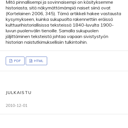
Mitä pinnallisempi ja sovinnaisempi on käsityksemme
historiasta, sitä näkymättömämpiä naiset siinä ovat
(Kortelainen 2006, 345). Tämä artikkeli hakee vastausta
kysymykseen, kuinka sukupuolta rakennettiin eräissä
kulttuurihistoriallisissa teksteissä 1840-luvulta 1900-
luvun puolenvälin tienoille. Samalla sukupuolen
jäljittäminen teksteistä johtaa vapaan sivistystyön
historian naistutkimuksellisiin tulkintoihin.
PDF
HTML
JULKAISTU
2010-12-01