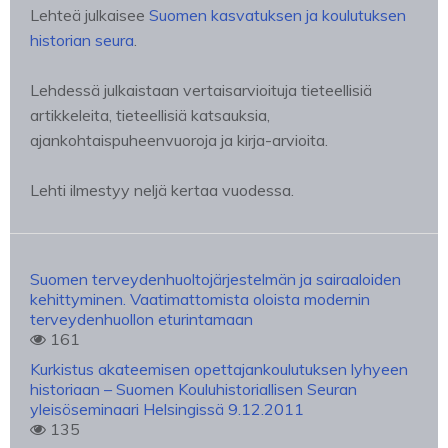
Lehteä julkaisee
Suomen kasvatuksen ja koulutuksen
historian seura
.
Lehdessä julkaistaan vertaisarvioituja tieteellisiä
artikkeleita, tieteellisiä katsauksia,
ajankohtaispuheenvuoroja ja kirja-arvioita.
Lehti ilmestyy neljä kertaa vuodessa.
Suomen terveydenhuoltojärjestelmän ja sairaaloiden
kehittyminen. Vaatimattomista oloista modernin
terveydenhuollon eturintamaan
161
Kurkistus akateemisen opettajankoulutuksen lyhyeen
historiaan – Suomen Kouluhistoriallisen Seuran
yleisöseminaari Helsingissä 9.12.2011
135