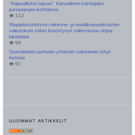
”Kapinallisten lapset”. Kansallinen kahtiajako
punaorpojen kohtalona.
112
Ylioppilastutkinnon rakenne- ja reaalikoeuudistusten
vaikutuksia: miten lisääntynyt valinnaisuus ohjaa
lukiolaisia
99
Suomalaisen perheen yhteisen sukunimen lyhyt
historia
92
UUSIMMAT ARTIKKELIT