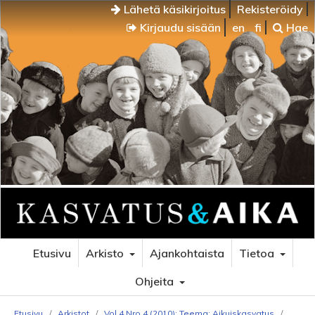
Lähetä käsikirjoitus
Rekisteröidy
Kirjaudu sisään
en
fi
Hae
Etusivu
Arkisto
Ajankohtaista
Tietoa
Ohjeita
Etusivu
/
Arkistot
/
Vol 4 Nro 4 (2010): Teema: Aikuiskasvatus
/