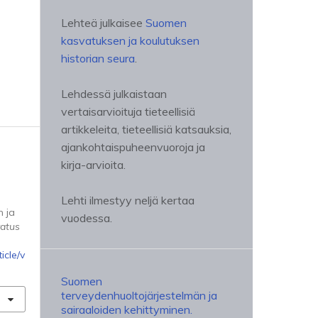
Lehteä julkaisee
Suomen
kasvatuksen ja koulutuksen
historian seura
.
Lehdessä julkaistaan
vertaisarvioituja tieteellisiä
artikkeleita, tieteellisiä katsauksia,
ajankohtaispuheenvuoroja ja
kirja-arvioita.
Lehti ilmestyy neljä kertaa
n ja
vuodessa.
atus
icle/v
Suomen
terveydenhuoltojärjestelmän ja
sairaaloiden kehittyminen.