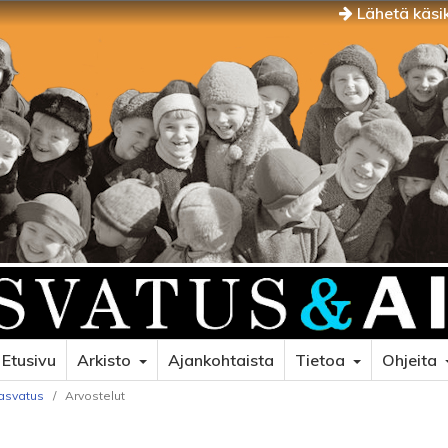
Lähetä käsik
Etusivu
Arkisto
Ajankohtaista
Tietoa
Ohjeita
kasvatus
/
Arvostelut