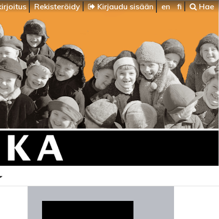
irjoitus
Rekisteröidy
Kirjaudu sisään
en
fi
Hae