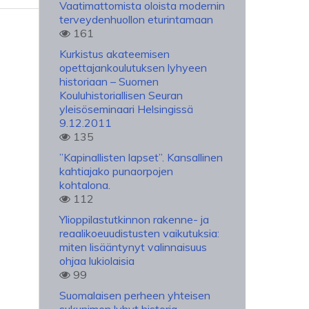
Vaatimattomista oloista modernin
terveydenhuollon eturintamaan
161
Kurkistus akateemisen
opettajankoulutuksen lyhyeen
historiaan – Suomen
Kouluhistoriallisen Seuran
yleisöseminaari Helsingissä
9.12.2011
135
”Kapinallisten lapset”. Kansallinen
kahtiajako punaorpojen
kohtalona.
112
Ylioppilastutkinnon rakenne- ja
reaalikoeuudistusten vaikutuksia:
miten lisääntynyt valinnaisuus
ohjaa lukiolaisia
99
Suomalaisen perheen yhteisen