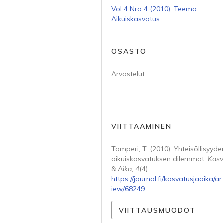
Vol 4 Nro 4 (2010): Teema:
Aikuiskasvatus
OSASTO
Arvostelut
VIITTAAMINEN
Tomperi, T. (2010). Yhteisöllisyyde
aikuiskasvatuksen dilemmat.
Kasv
& Aika
,
4
(4).
https://journal.fi/kasvatusjaaika/art
iew/68249
VIITTAUSMUODOT