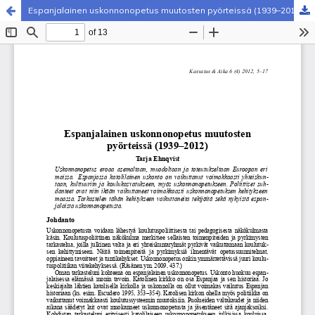
Espanjalainen uskonnonopetus muutosten pyörteissä (1939–2012)
Palvelua ylläpitää
Tieteellisten seurain valtuuskunta
.