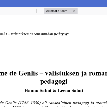
Palvelua ylläpitää
Tieteellisten seurain valtuuskun