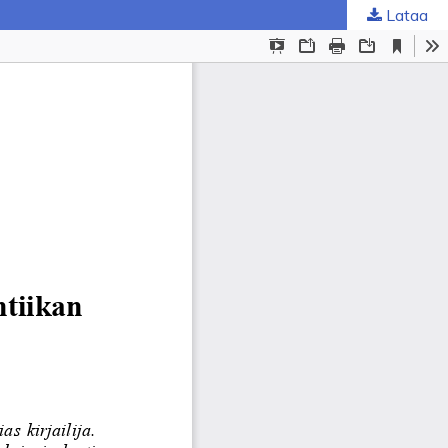
Lataa
ta
.