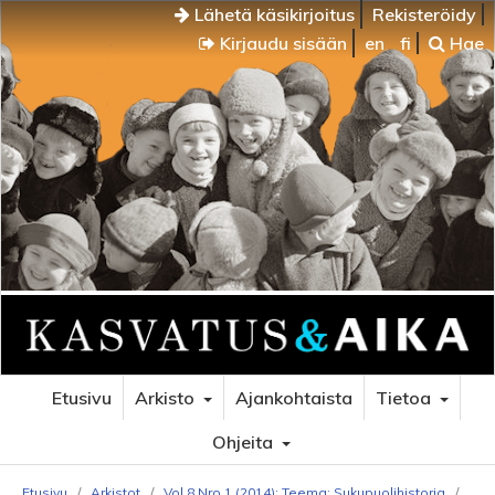
Lähetä käsikirjoitus
Rekisteröidy
Kirjaudu sisään
en
fi
Hae
Etusivu
Arkisto
Ajankohtaista
Tietoa
Ohjeita
Etusivu
/
Arkistot
/
Vol 8 Nro 1 (2014): Teema: Sukupuolihistoria
/