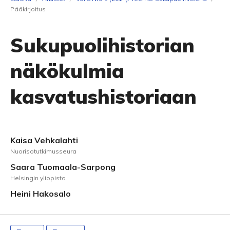
Pääkirjoitus
Sukupuolihistorian
näkökulmia
kasvatushistoriaan
Kaisa Vehkalahti
Nuorisotutkimusseura
Saara Tuomaala-Sarpong
Helsingin yliopisto
Heini Hakosalo