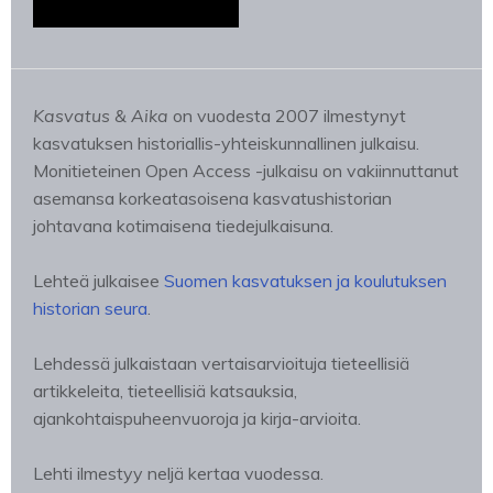
Kasvatus & Aika
on vuodesta 2007 ilmestynyt
kasvatuksen historiallis-yhteiskunnallinen julkaisu.
Monitieteinen Open Access -julkaisu on vakiinnuttanut
asemansa korkeatasoisena kasvatushistorian
johtavana kotimaisena tiedejulkaisuna.
Lehteä julkaisee
Suomen kasvatuksen ja koulutuksen
historian seura
.
Lehdessä julkaistaan vertaisarvioituja tieteellisiä
artikkeleita, tieteellisiä katsauksia,
ajankohtaispuheenvuoroja ja kirja-arvioita.
Lehti ilmestyy neljä kertaa vuodessa.