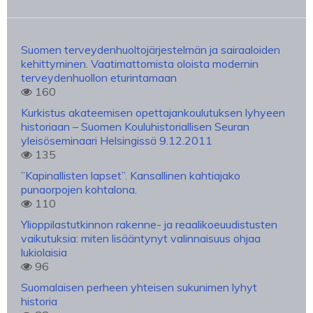
Suomen terveydenhuoltojärjestelmän ja sairaaloiden
kehittyminen. Vaatimattomista oloista modernin
terveydenhuollon eturintamaan
160
Kurkistus akateemisen opettajankoulutuksen lyhyeen
historiaan – Suomen Kouluhistoriallisen Seuran
yleisöseminaari Helsingissä 9.12.2011
135
”Kapinallisten lapset”. Kansallinen kahtiajako
punaorpojen kohtalona.
110
Ylioppilastutkinnon rakenne- ja reaalikoeuudistusten
vaikutuksia: miten lisääntynyt valinnaisuus ohjaa
lukiolaisia
96
Suomalaisen perheen yhteisen sukunimen lyhyt
historia