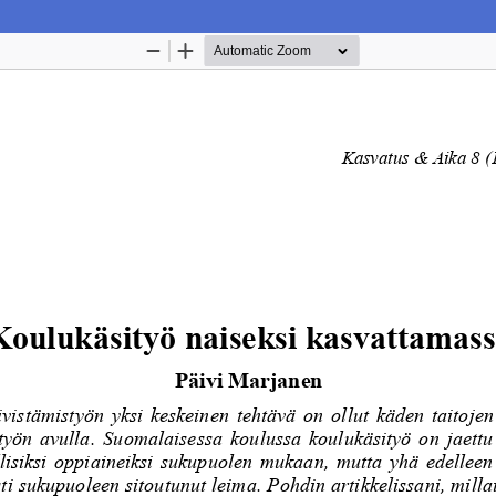
Palvelua ylläpitää
Tieteellisten seurain valtuuskun