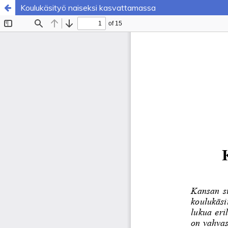
Koulukäsityö naiseksi kasvattamassa