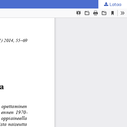
Lataa
ta
.