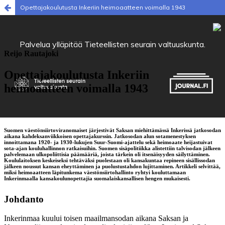
Opettajakoulutusta Inkeriin heimoaatteen voimalla 1943
Palvelua ylläpitää
Tieteellisten seurain valtuuskunta
.