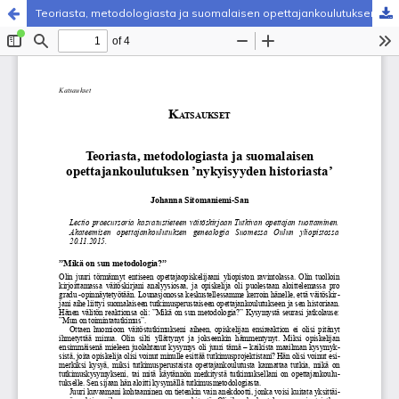
Teoriasta, metodologiasta ja suomalaisen opettajankoulutuksen ’nykyisyyden historiasta’ (lectio precursoria)
Palvelua ylläpitää
Tieteellisten seurain valtuuskunta
.