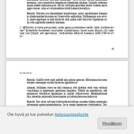
Ole hyvä ja lue palvelun
tietosuojaseloste
Hyväksyn