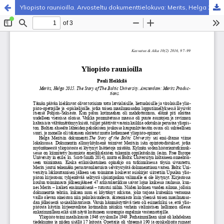
Yliopisto raunioilla. Arvosteltu dokumenttielokuva: Merits, Helga 2015. The Story of The Baltic University. Amsterdam: Merits Productions.
Palvelua ylläpitää
Tieteellisten seurain valtuuskunta
.