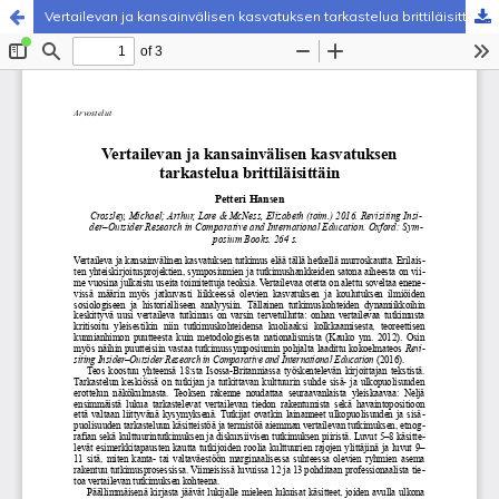
Vertailevan ja kansainvälisen kasvatuksen tarkastelua brittiläisittäin. Arvosteltu teos: Michael Crossley, Lore Arthur & Elizabeth McNess: Revisiting Insider–Outsider Research in Comparative and International Education. Oxford: Symposium Books, 264 s.
Palvelua ylläpitää
Tieteellisten seurain valtuuskunta
.