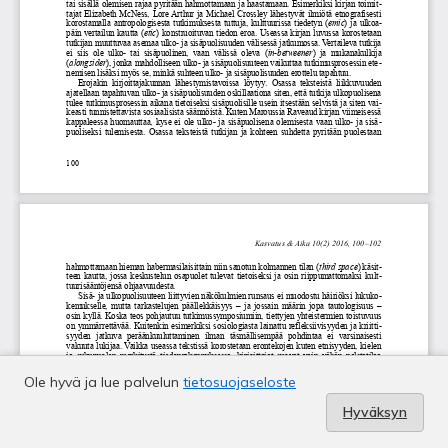
Ole hyvä ja lue palvelun
tietosuojaseloste
Hyväksyn