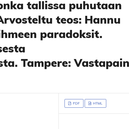
jonka tallissa puhutaan
Arvosteltu teos: Hannu
ihmeen paradoksit.
sesta
asta. Tampere: Vastapai
PDF
HTML