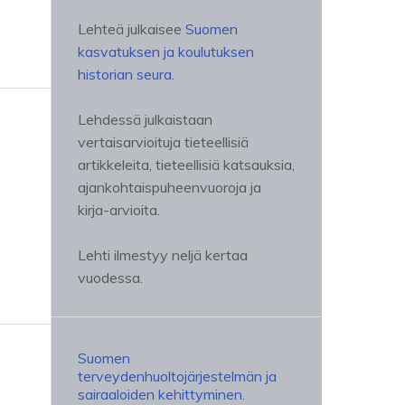
Lehteä julkaisee
Suomen
kasvatuksen ja koulutuksen
historian seura
.
Lehdessä julkaistaan
vertaisarvioituja tieteellisiä
artikkeleita, tieteellisiä katsauksia,
ajankohtaispuheenvuoroja ja
kirja-arvioita.
Lehti ilmestyy neljä kertaa
vuodessa.
Suomen
terveydenhuoltojärjestelmän ja
sairaaloiden kehittyminen.