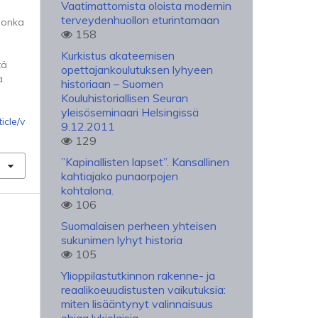
Vaatimattomista oloista modernin
terveydenhuollon eturintamaan
 jonka
158
Kurkistus akateemisen
tä
opettajankoulutuksen lyhyeen
a.
historiaan – Suomen
.
Kouluhistoriallisen Seuran
yleisöseminaari Helsingissä
icle/v
9.12.2011
129
”Kapinallisten lapset”. Kansallinen
kahtiajako punaorpojen
kohtalona.
106
Suomalaisen perheen yhteisen
sukunimen lyhyt historia
105
Ylioppilastutkinnon rakenne- ja
reaalikoeuudistusten vaikutuksia:
miten lisääntynyt valinnaisuus