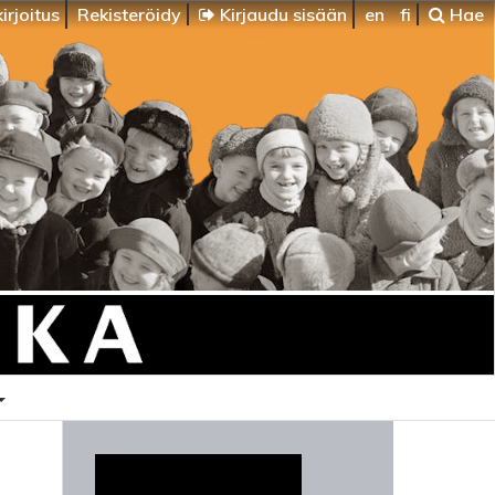
irjoitus
Rekisteröidy
Kirjaudu sisään
en
fi
Hae