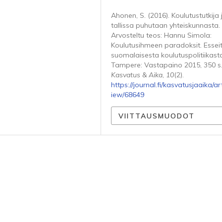
Ahonen, S. (2016). Koulutustutkija
tallissa puhutaan yhteiskunnasta.
Arvosteltu teos: Hannu Simola:
Koulutusihmeen paradoksit. Essei
suomalaisesta koulutuspolitiikast
Tampere: Vastapaino 2015, 350 s
Kasvatus & Aika
,
10
(2).
https://journal.fi/kasvatusjaaika/art
iew/68649
VIITTAUSMUODOT