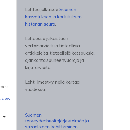
Lehteä julkaisee
Suomen
kasvatuksen ja koulutuksen
historian seura
.
Lehdessä julkaistaan
vertaisarvioituja tieteellisiä
artikkeleita, tieteellisiä katsauksia,
ajankohtaispuheenvuoroja ja
kirja-arvioita.
Lehti ilmestyy neljä kertaa
atus
vuodessa.
icle/v
Suomen
terveydenhuoltojärjestelmän ja
sairaaloiden kehittyminen.