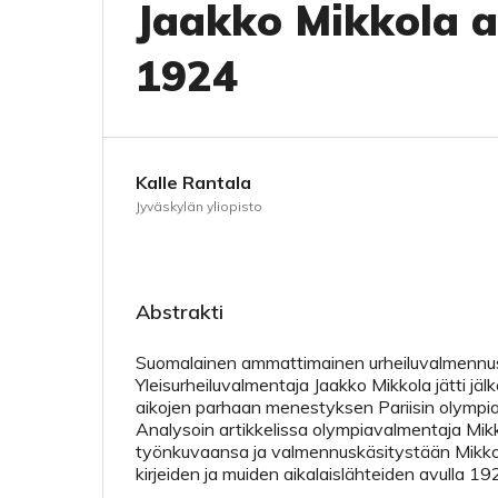
Jaakko Mikkola 
1924
Kalle Rantala
Jyväskylän yliopisto
Abstrakti
Suomalainen ammattimainen urheiluvalmennus 
Yleisurheiluvalmentaja Jaakko Mikkola jätti jälk
aikojen parhaan menestyksen Pariisin olympi
Analysoin artikkelissa olympiavalmentaja Mik
työnkuvaansa ja valmennuskäsitystään Mikko
kirjeiden ja muiden aikalaislähteiden avulla 19