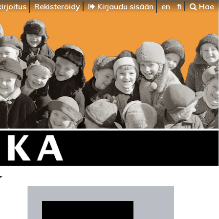
irjoitus
Rekisteröidy
Kirjaudu sisään
en
fi
Hae