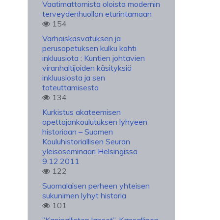
Vaatimattomista oloista modernin
terveydenhuollon eturintamaan
154
Varhaiskasvatuksen ja
perusopetuksen kulku kohti
inkluusiota : Kuntien johtavien
viranhaltijoiden käsityksiä
inkluusiosta ja sen
toteuttamisesta
134
Kurkistus akateemisen
opettajankoulutuksen lyhyeen
historiaan – Suomen
Kouluhistoriallisen Seuran
yleisöseminaari Helsingissä
9.12.2011
122
Suomalaisen perheen yhteisen
sukunimen lyhyt historia
101