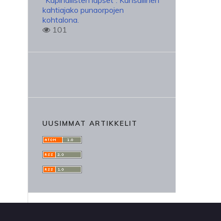
”Kapinallisten lapset”. Kansallinen
kahtiajako punaorpojen
kohtalona.
101
UUSIMMAT ARTIKKELIT