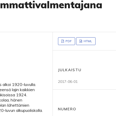
ammattivalmentajana
PDF
HTML
JULKAISTU
2017-06-01
alkoi 1920-luvulla.
eensä lajin kaikkien
akisoissa 1924.
kolaa, hänen
lan lähettämien
NUMERO
20-luvun alkupuoliskolla.