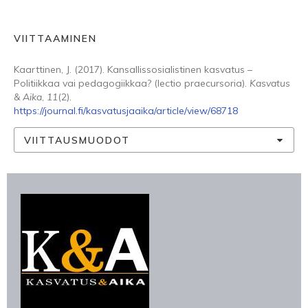
VIITTAAMINEN
Kaarttinen, J. (2017). Kansallissosialistinen kasvatus –
Politiikkaa vai pedagogiikkaa? (lectio praecursoria).
Kasvatus
& Aika
,
11
(2).
https://journal.fi/kasvatusjaaika/article/view/68718
VIITTAUSMUODOT