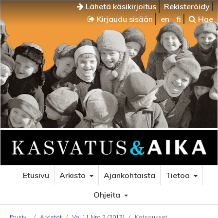
Lähetä käsikirjoitus
Rekisteröidy
Kirjaudu sisään
en
fi
Hae
Etusivu
Arkisto
Ajankohtaista
Tietoa
Ohjeita
Etusivu
/
Arkistot
/
Vol 11 Nro 2 (2017)
/
Katsaukset