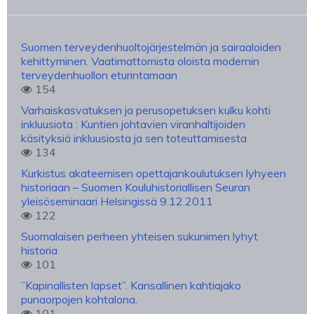
Suomen terveydenhuoltojärjestelmän ja sairaaloiden
kehittyminen. Vaatimattomista oloista modernin
terveydenhuollon eturintamaan
154
Varhaiskasvatuksen ja perusopetuksen kulku kohti
inkluusiota : Kuntien johtavien viranhaltijoiden
käsityksiä inkluusiosta ja sen toteuttamisesta
134
Kurkistus akateemisen opettajankoulutuksen lyhyeen
historiaan – Suomen Kouluhistoriallisen Seuran
yleisöseminaari Helsingissä 9.12.2011
122
Suomalaisen perheen yhteisen sukunimen lyhyt
historia
101
”Kapinallisten lapset”. Kansallinen kahtiajako
punaorpojen kohtalona.
101