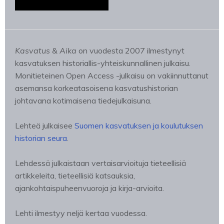
Kasvatus & Aika
on vuodesta 2007 ilmestynyt
kasvatuksen historiallis-yhteiskunnallinen julkaisu.
Monitieteinen Open Access -julkaisu on vakiinnuttanut
asemansa korkeatasoisena kasvatushistorian
johtavana kotimaisena tiedejulkaisuna.
Lehteä julkaisee
Suomen kasvatuksen ja koulutuksen
historian seura
.
Lehdessä julkaistaan vertaisarvioituja tieteellisiä
artikkeleita, tieteellisiä katsauksia,
ajankohtaispuheenvuoroja ja kirja-arvioita.
Lehti ilmestyy neljä kertaa vuodessa.