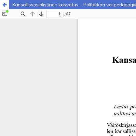
Kansallissosialistinen kasvatus – Politiikkaa vai pedagogii