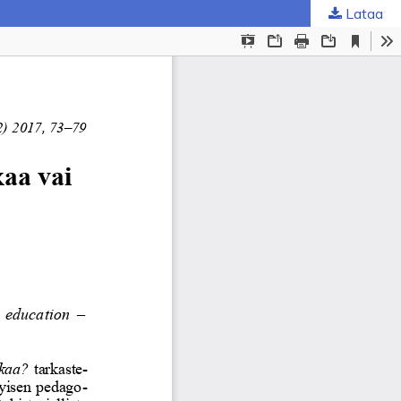
Lataa
ta
.