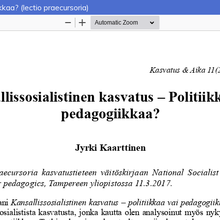
kkaa? (lectio praecursoria)
Palvelua ylläpitää
Tieteellisten seurain valtuuskun