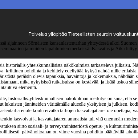
Palvelua ylläpitää
Tieteellisten seurain valtuuskun