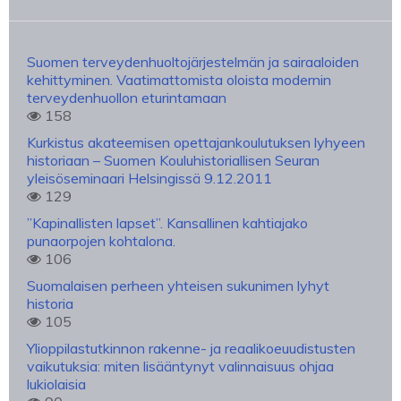
Suomen terveydenhuoltojärjestelmän ja sairaaloiden
kehittyminen. Vaatimattomista oloista modernin
terveydenhuollon eturintamaan
158
Kurkistus akateemisen opettajankoulutuksen lyhyeen
historiaan – Suomen Kouluhistoriallisen Seuran
yleisöseminaari Helsingissä 9.12.2011
129
”Kapinallisten lapset”. Kansallinen kahtiajako
punaorpojen kohtalona.
106
Suomalaisen perheen yhteisen sukunimen lyhyt
historia
105
Ylioppilastutkinnon rakenne- ja reaalikoeuudistusten
vaikutuksia: miten lisääntynyt valinnaisuus ohjaa
lukiolaisia