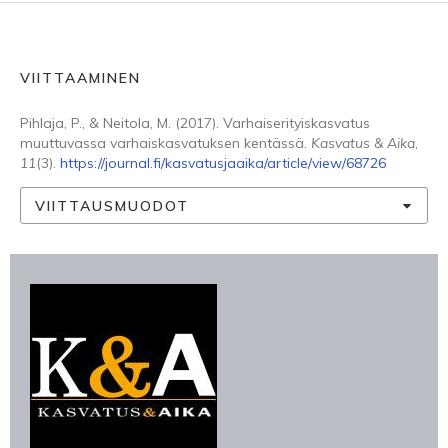
VIITTAAMINEN
Pihlaja, P., & Neitola, M. (2017). Varhaiserityiskasvatus
muuttuvassa varhaiskasvatuksen kentässä.
Kasvatus & Aika
,
11
(3).
https://journal.fi/kasvatusjaaika/article/view/68726
VIITTAUSMUODOT