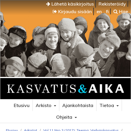
Lähetä käsikirjoitus
Rekisteröidy
Kirjaudu sisään
en
fi
Hae
Etusivu
Arkisto
Ajankohtaista
Tietoa
Ohjeita
Etusivu
/
Arkistot
/
Vol 11 Nro 3 (2017): Teema: Varhaiskasvatus
/