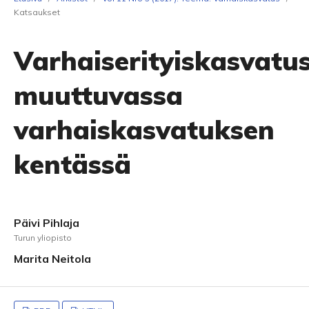
Katsaukset
Varhaiserityiskasvatu
muuttuvassa
varhaiskasvatuksen
kentässä
Päivi Pihlaja
Turun yliopisto
Marita Neitola