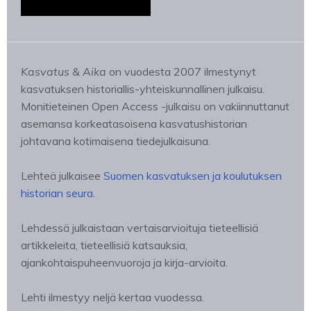
Kasvatus & Aika
on vuodesta 2007 ilmestynyt
kasvatuksen historiallis-yhteiskunnallinen julkaisu.
Monitieteinen Open Access -julkaisu on vakiinnuttanut
asemansa korkeatasoisena kasvatushistorian
johtavana kotimaisena tiedejulkaisuna.
Lehteä julkaisee
Suomen kasvatuksen ja koulutuksen
historian seura
.
Lehdessä julkaistaan vertaisarvioituja tieteellisiä
artikkeleita, tieteellisiä katsauksia,
ajankohtaispuheenvuoroja ja kirja-arvioita.
Lehti ilmestyy neljä kertaa vuodessa.