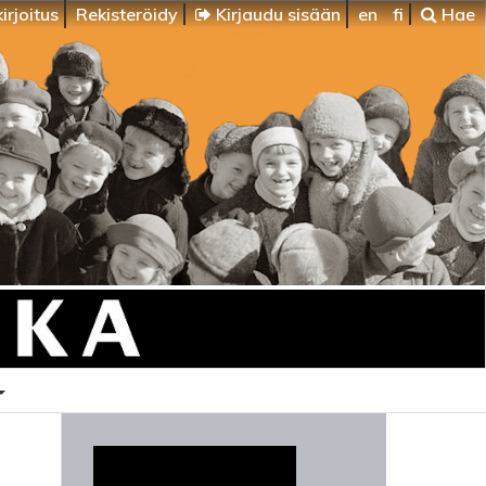
irjoitus
Rekisteröidy
Kirjaudu sisään
en
fi
Hae