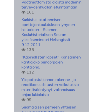
Vaatimattomista oloista modernin
terveydenhuollon eturintamaan
161
Kurkistus akateemisen
opettajankoulutuksen lyhyeen
historiaan – Suomen
Kouluhistoriallisen Seuran
yleisöseminaari Helsingissä
9.12.2011
135
”Kapinallisten lapset”. Kansallinen
kahtiajako punaorpojen
kohtalona.
112
Ylioppilastutkinnon rakenne- ja
reaalikoeuudistusten vaikutuksia:
miten lisääntynyt valinnaisuus
ohjaa lukiolaisia
99
Suomalaisen perheen yhteisen