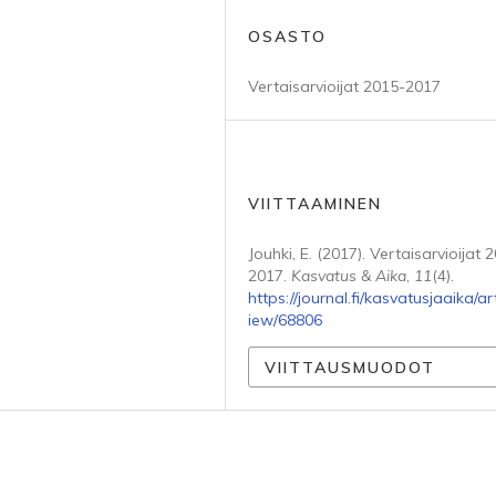
OSASTO
Vertaisarvioijat 2015-2017
VIITTAAMINEN
Jouhki, E. (2017). Vertaisarvioijat 
2017.
Kasvatus & Aika
,
11
(4).
https://journal.fi/kasvatusjaaika/art
iew/68806
VIITTAUSMUODOT