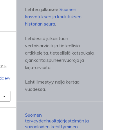
Lehteä julkaisee
Suomen
kasvatuksen ja koulutuksen
historian seura
.
Lehdessä julkaistaan
vertaisarvioituja tieteellisiä
artikkeleita, tieteellisiä katsauksia,
ajankohtaispuheenvuoroja ja
2015-
kirja-arvioita.
icle/v
Lehti ilmestyy neljä kertaa
vuodessa.
Suomen
terveydenhuoltojärjestelmän ja
sairaaloiden kehittyminen.