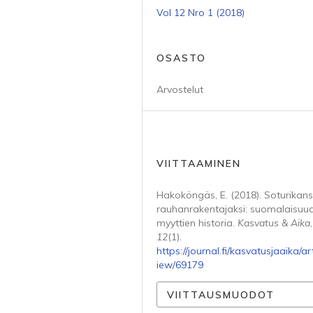
Vol 12 Nro 1 (2018)
OSASTO
Arvostelut
VIITTAAMINEN
Hakoköngäs, E. (2018). Soturikan
rauhanrakentajaksi: suomalaisuu
myyttien historia.
Kasvatus & Aika
,
12
(1).
https://journal.fi/kasvatusjaaika/art
iew/69179
VIITTAUSMUODOT