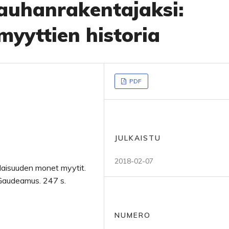
auhanrakentajaksi:
yyttien historia
PDF
JULKAISTU
2018-02-07
laisuuden monet myytit.
: Gaudeamus. 247 s.
NUMERO