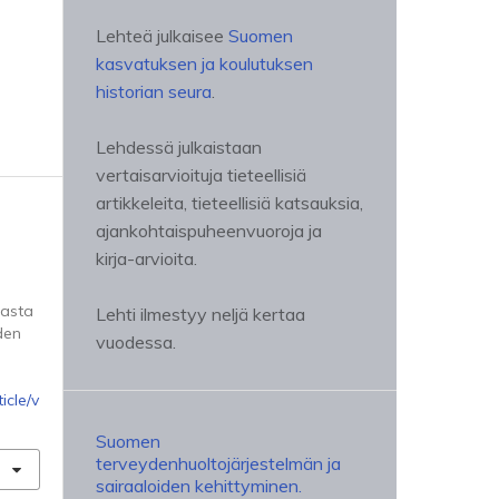
Lehteä julkaisee
Suomen
kasvatuksen ja koulutuksen
historian seura
.
Lehdessä julkaistaan
vertaisarvioituja tieteellisiä
artikkeleita, tieteellisiä katsauksia,
ajankohtaispuheenvuoroja ja
kirja-arvioita.
sasta
Lehti ilmestyy neljä kertaa
den
vuodessa.
icle/v
Suomen
terveydenhuoltojärjestelmän ja
sairaaloiden kehittyminen.