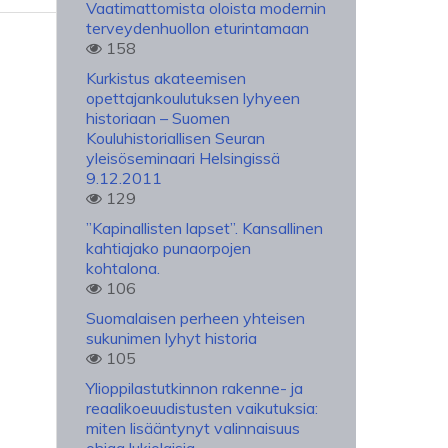
Vaatimattomista oloista modernin
terveydenhuollon eturintamaan
158
Kurkistus akateemisen
opettajankoulutuksen lyhyeen
historiaan – Suomen
Kouluhistoriallisen Seuran
yleisöseminaari Helsingissä
9.12.2011
129
”Kapinallisten lapset”. Kansallinen
kahtiajako punaorpojen
kohtalona.
106
Suomalaisen perheen yhteisen
sukunimen lyhyt historia
105
Ylioppilastutkinnon rakenne- ja
reaalikoeuudistusten vaikutuksia:
miten lisääntynyt valinnaisuus