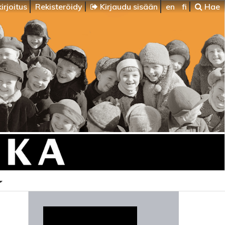
irjoitus
Rekisteröidy
Kirjaudu sisään
en
fi
Hae