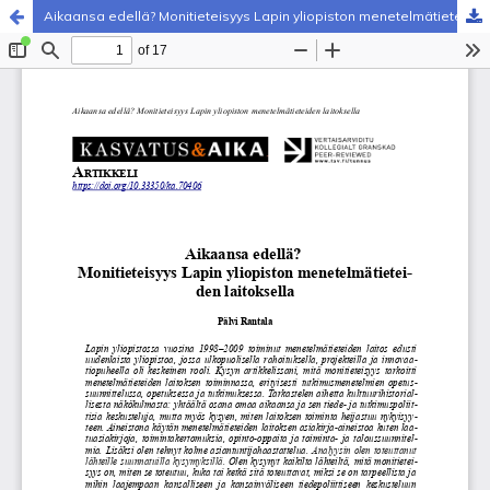
Aikaansa edellä? Monitieteisyys Lapin yliopiston menetelmätieteiden laitoksella
Palvelua ylläpitää
Tieteellisten seurain valtuuskunta
.