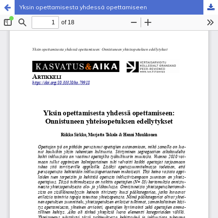
Yksin opettamisesta yhdessä opettamiseen
Palvelua ylläpitää
Tieteellisten seurain valtuuskunta
.