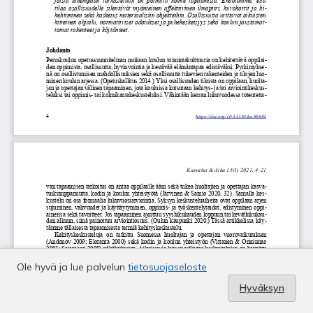
Ole hyvä ja lue palvelun
tietosuojaseloste
Hyväksyn