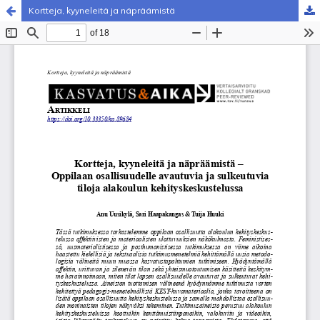
Kortteja, kyyneleitä ja näpräämistä
Palvelua ylläpitää
Tieteellisten seurain valtuuskunta
.