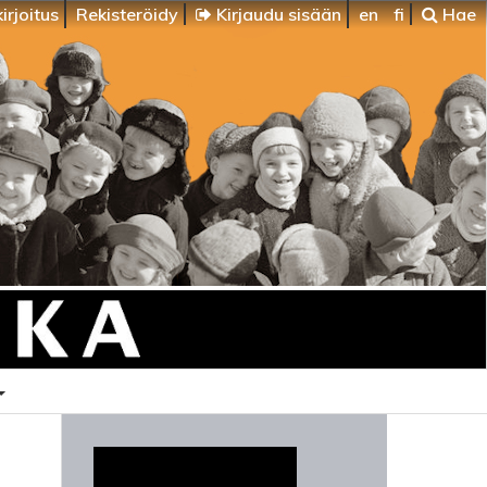
irjoitus
Rekisteröidy
Kirjaudu sisään
en
fi
Hae