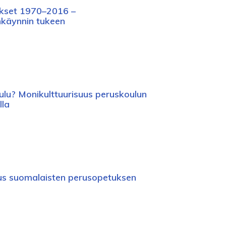
okset 1970–2016 –
nkäynnin tukeen
ulu? Monikulttuurisuus peruskoulun
lla
aus suomalaisten perusopetuksen