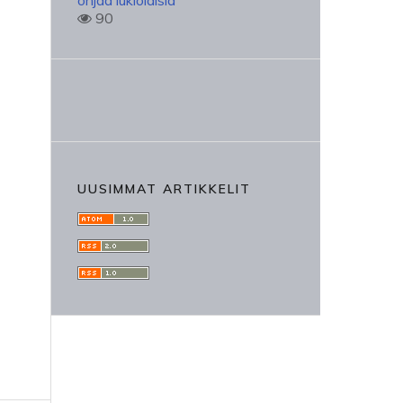
ohjaa lukiolaisia
90
UUSIMMAT ARTIKKELIT