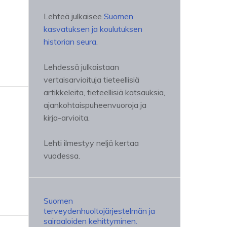
Lehteä julkaisee
Suomen
kasvatuksen ja koulutuksen
historian seura
.
Lehdessä julkaistaan
vertaisarvioituja tieteellisiä
artikkeleita, tieteellisiä katsauksia,
ajankohtaispuheenvuoroja ja
kirja-arvioita.
Lehti ilmestyy neljä kertaa
vuodessa.
Suomen
terveydenhuoltojärjestelmän ja
sairaaloiden kehittyminen.