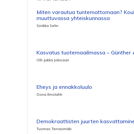
Miten varautua tuntemattomaan? Koul
muuttuvassa yhteiskunnassa
Sinikka Selin
Kasvatus tuotemaailmassa – Günther 
Olli-Jukka Jokisaari
Eheys ja ennakkoluulo
Oona Ilmolahti
Demokraattisten juurten kasvattamin
Tuomas Tervasmäki