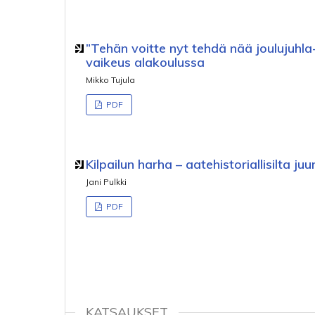
”Tehän voitte nyt tehdä nää joulujuhla
vaikeus alakoulussa
Mikko Tujula
PDF
Kilpailun harha – aatehistoriallisilta ju
Jani Pulkki
PDF
KATSAUKSET