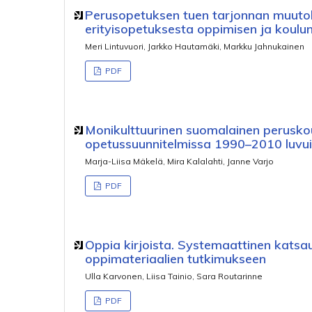
Perusopetuksen tuen tarjonnan muut
erityisopetuksesta oppimisen ja koulu
Meri Lintuvuori, Jarkko Hautamäki, Markku Jahnukainen
PDF
Monikulttuurinen suomalainen perusko
opetussuunnitelmissa 1990–2010 luvui
Marja-Liisa Mäkelä, Mira Kalalahti, Janne Varjo
PDF
Oppia kirjoista. Systemaattinen kats
oppimateriaalien tutkimukseen
Ulla Karvonen, Liisa Tainio, Sara Routarinne
PDF