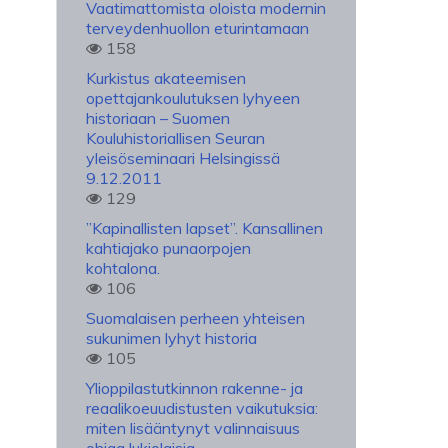
Vaatimattomista oloista modernin
terveydenhuollon eturintamaan
158
Kurkistus akateemisen
opettajankoulutuksen lyhyeen
historiaan – Suomen
Kouluhistoriallisen Seuran
yleisöseminaari Helsingissä
9.12.2011
129
”Kapinallisten lapset”. Kansallinen
kahtiajako punaorpojen
kohtalona.
106
Suomalaisen perheen yhteisen
sukunimen lyhyt historia
105
Ylioppilastutkinnon rakenne- ja
reaalikoeuudistusten vaikutuksia:
miten lisääntynyt valinnaisuus