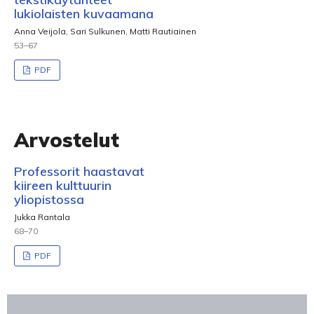
lukiolaisten kuvaamana
Anna Veijola, Sari Sulkunen, Matti Rautiainen
53–67
PDF
Arvostelut
Professorit haastavat
kiireen kulttuurin
yliopistossa
Jukka Rantala
68–70
PDF