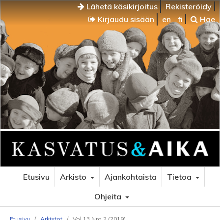
Lähetä käsikirjoitus
Rekisteröidy
Kirjaudu sisään
en
fi
Hae
Etusivu
Arkisto
Ajankohtaista
Tietoa
Ohjeita
Etusivu
/
Arkistot
/
Vol 13 Nro 2 (2019)