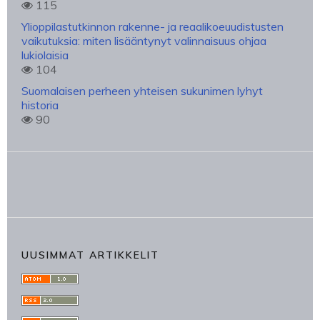
115
Ylioppilastutkinnon rakenne- ja reaalikoeuudistusten
vaikutuksia: miten lisääntynyt valinnaisuus ohjaa
lukiolaisia
104
Suomalaisen perheen yhteisen sukunimen lyhyt
historia
90
UUSIMMAT ARTIKKELIT