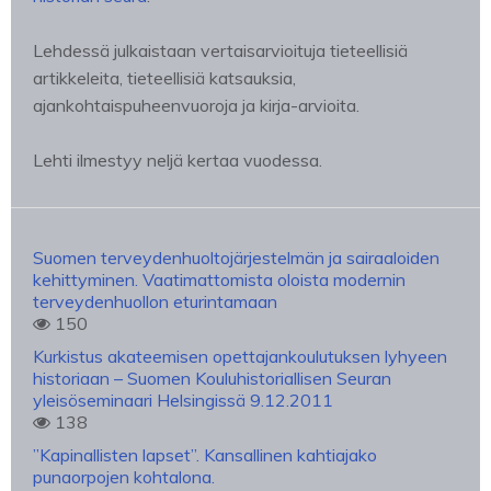
Lehdessä julkaistaan vertaisarvioituja tieteellisiä
artikkeleita, tieteellisiä katsauksia,
ajankohtaispuheenvuoroja ja kirja-arvioita.
Lehti ilmestyy neljä kertaa vuodessa.
Suomen terveydenhuoltojärjestelmän ja sairaaloiden
kehittyminen. Vaatimattomista oloista modernin
terveydenhuollon eturintamaan
150
Kurkistus akateemisen opettajankoulutuksen lyhyeen
historiaan – Suomen Kouluhistoriallisen Seuran
yleisöseminaari Helsingissä 9.12.2011
138
”Kapinallisten lapset”. Kansallinen kahtiajako
punaorpojen kohtalona.