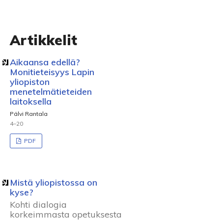
Artikkelit
Aikaansa edellä?
Monitieteisyys Lapin
yliopiston
menetelmätieteiden
laitoksella
Pälvi Rantala
4–20
PDF
Mistä yliopistossa on
kyse?
Kohti dialogia
korkeimmasta opetuksesta