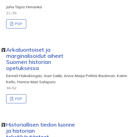
Juha Tapio Himanka
21–35
PDF
Arkaluontoiset ja
marginalisoidut aiheet
Suomen historian
opetuksessa
Eemeli Hakoköngäs, Inari Sakki, Anna-Maija Pirttilä-Backman, Katrin
Kello, Hanna-Mari Salapuro
36–52
PDF
Historiallisen tiedon luonne
ja historian
tekstikäytänteet