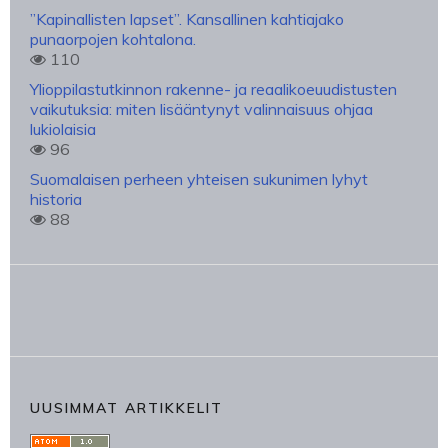
”Kapinallisten lapset”. Kansallinen kahtiajako
punaorpojen kohtalona.
110
Ylioppilastutkinnon rakenne- ja reaalikoeuudistusten
vaikutuksia: miten lisääntynyt valinnaisuus ohjaa
lukiolaisia
96
Suomalaisen perheen yhteisen sukunimen lyhyt
historia
88
UUSIMMAT ARTIKKELIT