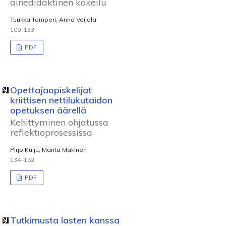
ainedidaktinen kokeilu
Tuukka Tomperi, Anna Veijola
109–133
PDF
Opettajaopiskelijat
kriittisen nettilukutaidon
opetuksen äärellä
Kehittyminen ohjatussa
reflektioprosessissa
Pirjo Kulju, Marita Mäkinen
134–152
PDF
Tutkimusta lasten kanssa