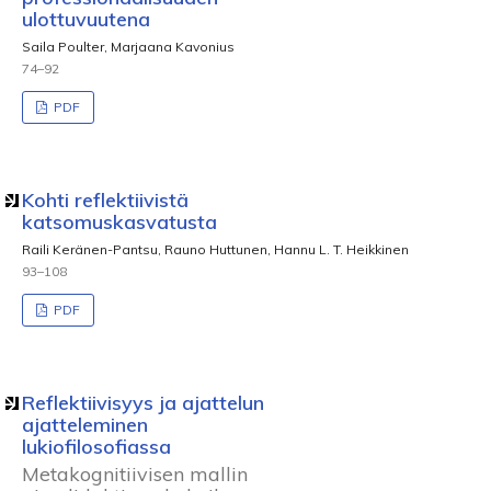
ulottuvuutena
Saila Poulter, Marjaana Kavonius
74–92
PDF
Kohti reflektiivistä
katsomuskasvatusta
Raili Keränen-Pantsu, Rauno Huttunen, Hannu L. T. Heikkinen
93–108
PDF
Reflektiivisyys ja ajattelun
ajatteleminen
lukiofilosofiassa
Metakognitiivisen mallin