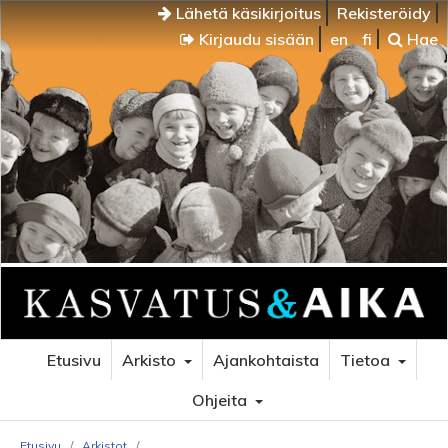
Lähetä käsikirjoitus
Rekisteröidy
Kirjaudu sisään
en
fi
Hae
Etusivu
Arkisto
Ajankohtaista
Tietoa
Ohjeita
Etusivu
/
Arkistot
/