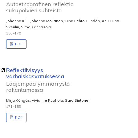
Autoetnografinen reflektio
sukupolvien suhteista
Johanna Kiili, Johanna Moilanen, Tiina Lehto-Lundén, Anu-Riina
Svenlin, Sirpa Kannasoja
153–170
PDF
Reflektiivisyys
varhaiskasvatuksessa
Laajempaa ymmärrystä
rakentamassa
Mirja Köngäs, Vivianne Ruohola, Sara Sintonen
171–183
PDF