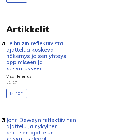
Artikkelit
Leibnizin reflektiivistä
ajattelua koskeva
näkemys ja sen yhteys
oppimiseen ja
kasvatukseen
Visa Helenius
12–27
PDF
John Deweyn reflektiivinen
ajattelu ja nykyinen
kriittisen ajattelun
kasvatusideaali