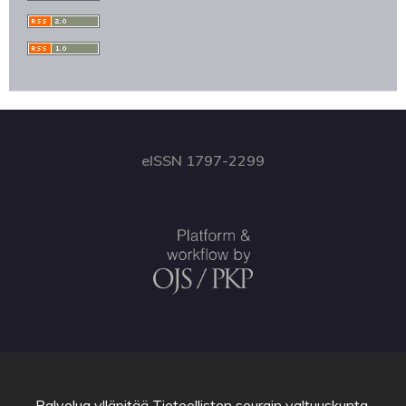
eISSN 1797-2299
Palvelua ylläpitää
Tieteellisten seurain valtuuskunta
.