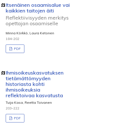
Itsenäinen osaamisalue vai
kaikkien taitojen äiti
Reflektiivisyyden merkitys
opettajan osaamiselle
Minna Körkkö, Laura Ketonen
184–202
PDF
Ihmisoikeuskasvatuksen
tietämättömyyden
historiasta kohti
ihmisoikeuksia
reflektoivaa kasvatusta
Tuija Kasa, Reetta Toivanen
203–222
PDF