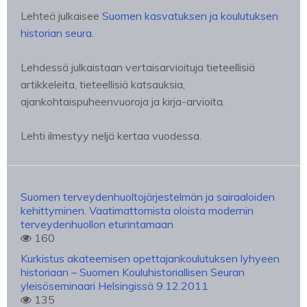
Lehteä julkaisee
Suomen kasvatuksen ja koulutuksen
historian seura
.
Lehdessä julkaistaan vertaisarvioituja tieteellisiä
artikkeleita, tieteellisiä katsauksia,
ajankohtaispuheenvuoroja ja kirja-arvioita.
Lehti ilmestyy neljä kertaa vuodessa.
Suomen terveydenhuoltojärjestelmän ja sairaaloiden
kehittyminen. Vaatimattomista oloista modernin
terveydenhuollon eturintamaan
160
Kurkistus akateemisen opettajankoulutuksen lyhyeen
historiaan – Suomen Kouluhistoriallisen Seuran
yleisöseminaari Helsingissä 9.12.2011
135