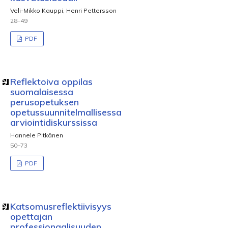
Veli-Mikko Kauppi, Henri Pettersson
28–49
PDF
Reflektoiva oppilas
suomalaisessa
perusopetuksen
opetussuunnitelmallisessa
arviointidiskurssissa
Hannele Pitkänen
50–73
PDF
Katsomusreflektiivisyys
opettajan
professionaalisuuden