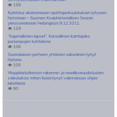
158
Kurkistus akateemisen opettajankoulutuksen lyhyeen
historiaan – Suomen Kouluhistoriallisen Seuran
yleisöseminaari Helsingissä 9.12.2011
129
”Kapinallisten lapset”. Kansallinen kahtiajako
punaorpojen kohtalona.
106
Suomalaisen perheen yhteisen sukunimen lyhyt
historia
105
Ylioppilastutkinnon rakenne- ja reaalikoeuudistusten
vaikutuksia: miten lisääntynyt valinnaisuus ohjaa
lukiolaisia
90