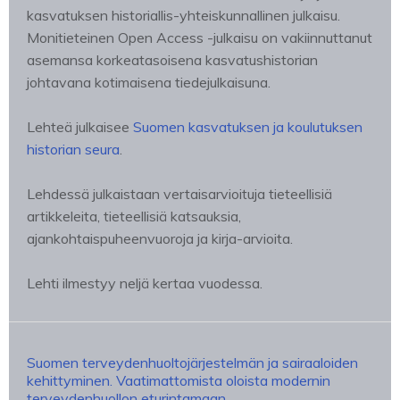
kasvatuksen historiallis-yhteiskunnallinen julkaisu.
Monitieteinen Open Access -julkaisu on vakiinnuttanut
asemansa korkeatasoisena kasvatushistorian
johtavana kotimaisena tiedejulkaisuna.
Lehteä julkaisee
Suomen kasvatuksen ja koulutuksen
historian seura
.
Lehdessä julkaistaan vertaisarvioituja tieteellisiä
artikkeleita, tieteellisiä katsauksia,
ajankohtaispuheenvuoroja ja kirja-arvioita.
Lehti ilmestyy neljä kertaa vuodessa.
Suomen terveydenhuoltojärjestelmän ja sairaaloiden
kehittyminen. Vaatimattomista oloista modernin
terveydenhuollon eturintamaan