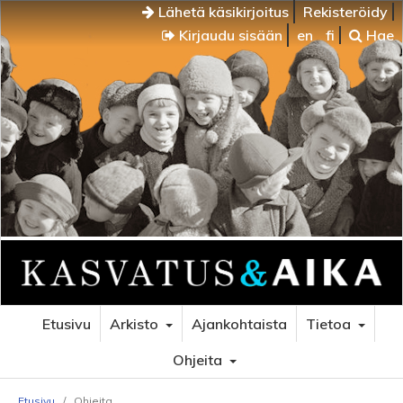
Lähetä käsikirjoitus
Rekisteröidy
Kirjaudu sisään
en
fi
Hae
Etusivu
Arkisto
Ajankohtaista
Tietoa
Ohjeita
Etusivu
/
Ohjeita