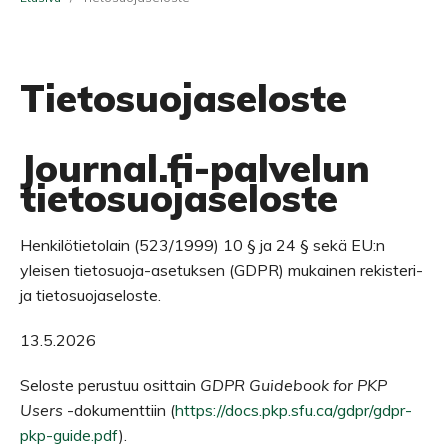
Tietosuojaseloste
Journal.fi-palvelun
tietosuojaseloste
Henkilötietolain (523/1999) 10 § ja 24 § sekä EU:n
yleisen tietosuoja-asetuksen (GDPR) mukainen rekisteri-
ja tietosuojaseloste.
13.5.2026
Seloste perustuu osittain
GDPR Guidebook for PKP
Users
-dokumenttiin (
https://docs.pkp.sfu.ca/gdpr/gdpr-
pkp-guide.pdf
).