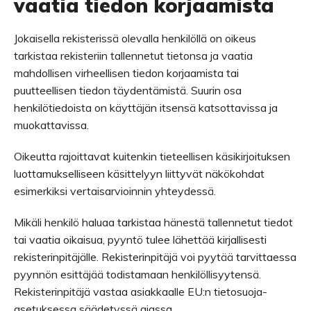
vaatia tiedon korjaamista
Jokaisella rekisterissä olevalla henkilöllä on oikeus
tarkistaa rekisteriin tallennetut tietonsa ja vaatia
mahdollisen virheellisen tiedon korjaamista tai
puutteellisen tiedon täydentämistä. Suurin osa
henkilötiedoista on käyttäjän itsensä katsottavissa ja
muokattavissa.
Oikeutta rajoittavat kuitenkin tieteellisen käsikirjoituksen
luottamukselliseen käsittelyyn liittyvät näkökohdat
esimerkiksi vertaisarvioinnin yhteydessä.
Mikäli henkilö haluaa tarkistaa hänestä tallennetut tiedot
tai vaatia oikaisua, pyyntö tulee lähettää kirjallisesti
rekisterinpitäjälle. Rekisterinpitäjä voi pyytää tarvittaessa
pyynnön esittäjää todistamaan henkilöllisyytensä.
Rekisterinpitäjä vastaa asiakkaalle EU:n tietosuoja-
asetuksessa säädetyssä ajassa.