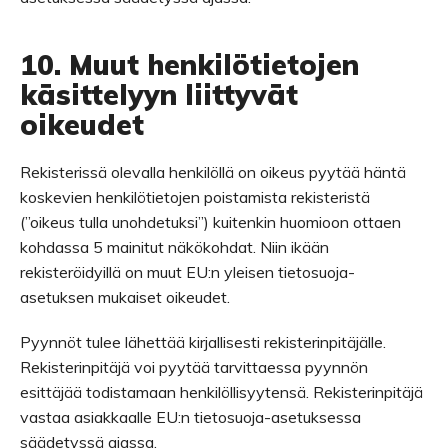
10. Muut henkilötietojen
käsittelyyn liittyvät
oikeudet
Rekisterissä olevalla henkilöllä on oikeus pyytää häntä
koskevien henkilötietojen poistamista rekisteristä
(”oikeus tulla unohdetuksi”) kuitenkin huomioon ottaen
kohdassa 5 mainitut näkökohdat. Niin ikään
rekisteröidyillä on muut EU:n yleisen tietosuoja-
asetuksen mukaiset oikeudet.
Pyynnöt tulee lähettää kirjallisesti rekisterinpitäjälle.
Rekisterinpitäjä voi pyytää tarvittaessa pyynnön
esittäjää todistamaan henkilöllisyytensä. Rekisterinpitäjä
vastaa asiakkaalle EU:n tietosuoja-asetuksessa
säädetyssä ajassa.