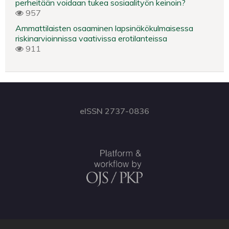
perheitään voidaan tukea sosiaalityön keinoin?
957
Ammattilaisten osaaminen lapsinäkökulmaisessa
riskinarvioinnissa vaativissa erotilanteissa
911
eISSN 2737-0836