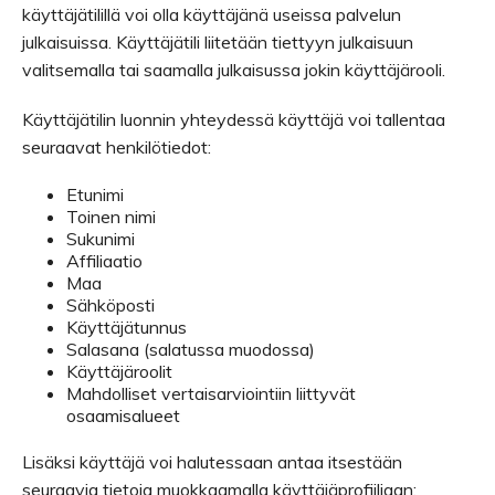
käyttäjätilillä voi olla käyttäjänä useissa palvelun
julkaisuissa. Käyttäjätili liitetään tiettyyn julkaisuun
valitsemalla tai saamalla julkaisussa jokin käyttäjärooli.
Käyttäjätilin luonnin yhteydessä käyttäjä voi tallentaa
seuraavat henkilötiedot:
Etunimi
Toinen nimi
Sukunimi
Affiliaatio
Maa
Sähköposti
Käyttäjätunnus
Salasana (salatussa muodossa)
Käyttäjäroolit
Mahdolliset vertaisarviointiin liittyvät
osaamisalueet
Lisäksi käyttäjä voi halutessaan antaa itsestään
seuraavia tietoja muokkaamalla käyttäjäprofiiliaan: