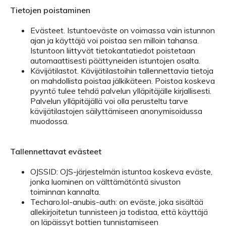
Tietojen poistaminen
Evästeet. Istuntoeväste on voimassa vain istunnon
ajan ja käyttäjä voi poistaa sen milloin tahansa.
Istuntoon liittyvät tietokantatiedot poistetaan
automaattisesti päättyneiden istuntojen osalta.
Kävijätilastot. Kävijätilastoihin tallennettavia tietoja
on mahdollista poistaa jälkikäteen. Poistoa koskeva
pyyntö tulee tehdä palvelun ylläpitäjälle kirjallisesti.
Palvelun ylläpitäjällä voi olla perusteltu tarve
kävijätilastojen säilyttämiseen anonymisoidussa
muodossa.
Tallennettavat evästeet
OJSSID: OJS-järjestelmän istuntoa koskeva eväste,
jonka luominen on välttämätöntä sivuston
toiminnan kannalta.
Techaro.lol-anubis-auth: on eväste, joka sisältää
allekirjoitetun tunnisteen ja todistaa, että käyttäjä
on läpäissyt bottien tunnistamiseen