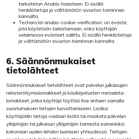
tarkoitetun Anubis-haasteen. Ei sisällä
henkilötietoja ja välttämätön sivuston toiminnan
kannalta.
Techaro.lol-anubis-cookie-verification: on eväste,
jota käytetään tarkistamaan, onko käyttäjän
selaimessa evästeet sallittu. Ei sisällä henkilötietoja
ja välttämätön sivuston toiminnan kannalta.
6. Säännönmukaiset
tietolähteet
Säännönmukaiset tietolähteet ovat palvelun julkaisujen
rekisteröitymislomakkeet ja käsikirjoitusten metadata-
lomakkeet, jotka käyttäjä täyttää itse antaen samalla
suostumuksen tietojen luovuttamiseen. Lisäksi
käyttäjätilin tietoja voidaan lisätä tai muokata palvelun
ylläpitäjän tai julkaisun ylläpitäjän toimesta esimerkiksi
kokonaan uuden lehden luomisen yhteydessä. Tietojen