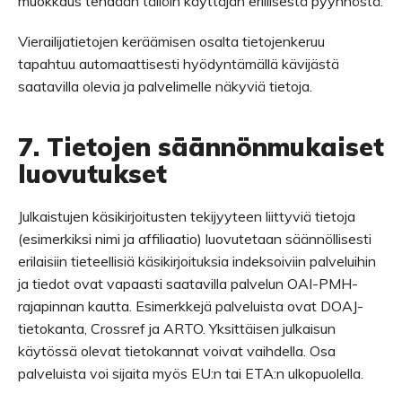
muokkaus tehdään tällöin käyttäjän erillisestä pyynnöstä.
Vierailijatietojen keräämisen osalta tietojenkeruu
tapahtuu automaattisesti hyödyntämällä kävijästä
saatavilla olevia ja palvelimelle näkyviä tietoja.
7. Tietojen säännönmukaiset
luovutukset
Julkaistujen käsikirjoitusten tekijyyteen liittyviä tietoja
(esimerkiksi nimi ja affiliaatio) luovutetaan säännöllisesti
erilaisiin tieteellisiä käsikirjoituksia indeksoiviin palveluihin
ja tiedot ovat vapaasti saatavilla palvelun OAI-PMH-
rajapinnan kautta. Esimerkkejä palveluista ovat DOAJ-
tietokanta, Crossref ja ARTO. Yksittäisen julkaisun
käytössä olevat tietokannat voivat vaihdella. Osa
palveluista voi sijaita myös EU:n tai ETA:n ulkopuolella.