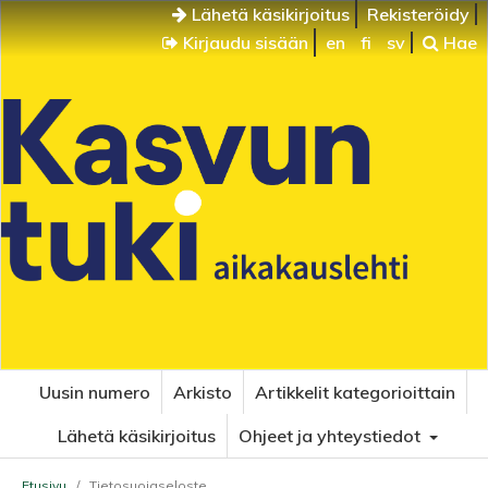
Lähetä käsikirjoitus
Rekisteröidy
Kirjaudu sisään
en
fi
sv
Hae
Uusin numero
Arkisto
Artikkelit kategorioittain
Lähetä käsikirjoitus
Ohjeet ja yhteystiedot
Etusivu
/
Tietosuojaseloste