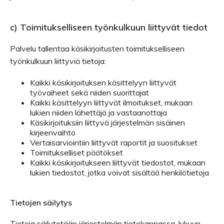
c) Toimitukselliseen työnkulkuun liittyvät tiedot
Palvelu tallentaa käsikirjoitusten toimitukselliseen
työnkulkuun liittyviä tietoja:
Kaikki käsikirjoituksen käsittelyyn liittyvät
työvaiheet sekä niiden suorittajat
Kaikki käsittelyyn liittyvät ilmoitukset, mukaan
lukien niiden lähettäjä ja vastaanottaja
Käsikirjoituksiin liittyvä järjestelmän sisäinen
kirjeenvaihto
Vertaisarviointiin liittyvät raportit ja suositukset
Toimitukselliset päätökset
Kaikki käsikirjoitukseen liittyvät tiedostot, mukaan
lukien tiedostot, jotka voivat sisältää henkilötietoja
Tietojen säilytys
Tietoja säilytetään järjestelmän tietokannassa, lukuun