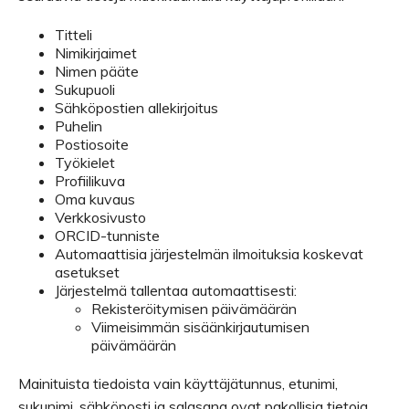
Titteli
Nimikirjaimet
Nimen pääte
Sukupuoli
Sähköpostien allekirjoitus
Puhelin
Postiosoite
Työkielet
Profiilikuva
Oma kuvaus
Verkkosivusto
ORCID-tunniste
Automaattisia järjestelmän ilmoituksia koskevat
asetukset
Järjestelmä tallentaa automaattisesti:
Rekisteröitymisen päivämäärän
Viimeisimmän sisäänkirjautumisen
päivämäärän
Mainituista tiedoista vain käyttäjätunnus, etunimi,
sukunimi, sähköposti ja salasana ovat pakollisia tietoja.