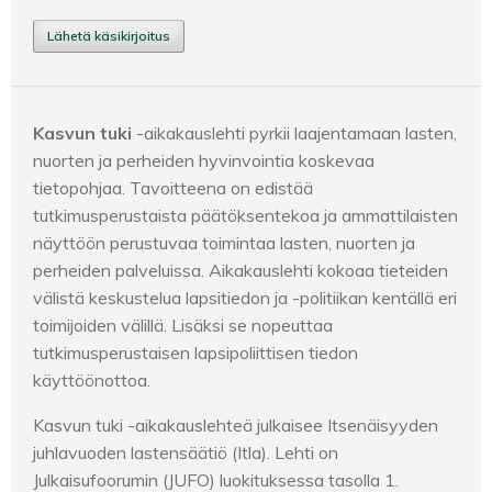
Lähetä käsikirjoitus
Kasvun tuki
-aikakauslehti pyrkii laajentamaan lasten,
nuorten ja perheiden hyvinvointia koskevaa
tietopohjaa. Tavoitteena on edistää
tutkimusperustaista päätöksentekoa ja ammattilaisten
näyttöön perustuvaa toimintaa lasten, nuorten ja
perheiden palveluissa. Aikakauslehti kokoaa tieteiden
välistä keskustelua lapsitiedon ja -politiikan kentällä eri
toimijoiden välillä. Lisäksi se nopeuttaa
tutkimusperustaisen lapsipoliittisen tiedon
käyttöönottoa.
Kasvun tuki -aikakauslehteä julkaisee Itsenäisyyden
juhlavuoden lastensäätiö (Itla). Lehti on
Julkaisufoorumin (JUFO) luokituksessa tasolla 1.