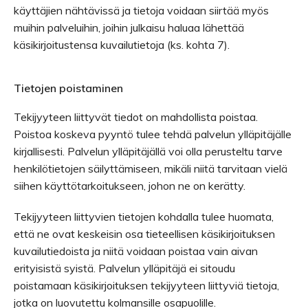
käyttäjien nähtävissä ja tietoja voidaan siirtää myös
muihin palveluihin, joihin julkaisu haluaa lähettää
käsikirjoitustensa kuvailutietoja (ks. kohta 7).
Tietojen poistaminen
Tekijyyteen liittyvät tiedot on mahdollista poistaa.
Poistoa koskeva pyyntö tulee tehdä palvelun ylläpitäjälle
kirjallisesti. Palvelun ylläpitäjällä voi olla perusteltu tarve
henkilötietojen säilyttämiseen, mikäli niitä tarvitaan vielä
siihen käyttötarkoitukseen, johon ne on kerätty.
Tekijyyteen liittyvien tietojen kohdalla tulee huomata,
että ne ovat keskeisin osa tieteellisen käsikirjoituksen
kuvailutiedoista ja niitä voidaan poistaa vain aivan
erityisistä syistä. Palvelun ylläpitäjä ei sitoudu
poistamaan käsikirjoituksen tekijyyteen liittyviä tietoja,
jotka on luovutettu kolmansille osapuolille.