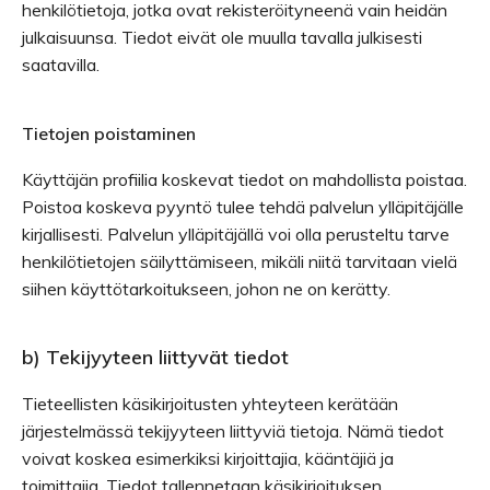
henkilötietoja, jotka ovat rekisteröityneenä vain heidän
julkaisuunsa. Tiedot eivät ole muulla tavalla julkisesti
saatavilla.
Tietojen poistaminen
Käyttäjän profiilia koskevat tiedot on mahdollista poistaa.
Poistoa koskeva pyyntö tulee tehdä palvelun ylläpitäjälle
kirjallisesti. Palvelun ylläpitäjällä voi olla perusteltu tarve
henkilötietojen säilyttämiseen, mikäli niitä tarvitaan vielä
siihen käyttötarkoitukseen, johon ne on kerätty.
b) Tekijyyteen liittyvät tiedot
Tieteellisten käsikirjoitusten yhteyteen kerätään
järjestelmässä tekijyyteen liittyviä tietoja. Nämä tiedot
voivat koskea esimerkiksi kirjoittajia, kääntäjiä ja
toimittajia. Tiedot tallennetaan käsikirjoituksen