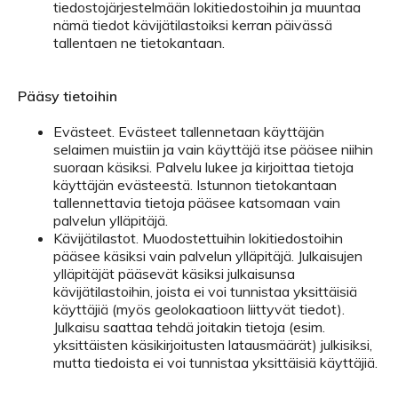
tiedostojärjestelmään lokitiedostoihin ja muuntaa
nämä tiedot kävijätilastoiksi kerran päivässä
tallentaen ne tietokantaan.
Pääsy tietoihin
Evästeet. Evästeet tallennetaan käyttäjän
selaimen muistiin ja vain käyttäjä itse pääsee niihin
suoraan käsiksi. Palvelu lukee ja kirjoittaa tietoja
käyttäjän evästeestä. Istunnon tietokantaan
tallennettavia tietoja pääsee katsomaan vain
palvelun ylläpitäjä.
Kävijätilastot. Muodostettuihin lokitiedostoihin
pääsee käsiksi vain palvelun ylläpitäjä. Julkaisujen
ylläpitäjät pääsevät käsiksi julkaisunsa
kävijätilastoihin, joista ei voi tunnistaa yksittäisiä
käyttäjiä (myös geolokaatioon liittyvät tiedot).
Julkaisu saattaa tehdä joitakin tietoja (esim.
yksittäisten käsikirjoitusten latausmäärät) julkisiksi,
mutta tiedoista ei voi tunnistaa yksittäisiä käyttäjiä.