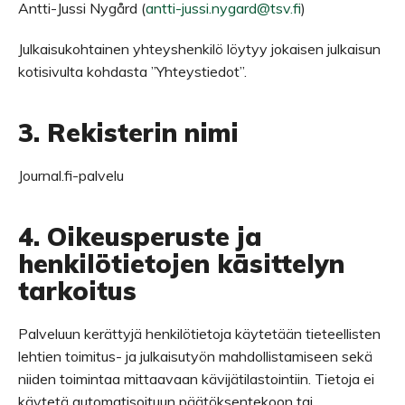
Antti-Jussi Nygård (
antti-jussi.nygard@tsv.fi
)
Julkaisukohtainen yhteyshenkilö löytyy jokaisen julkaisun
kotisivulta kohdasta ”Yhteystiedot”.
3. Rekisterin nimi
Journal.fi-palvelu
4. Oikeusperuste ja
henkilötietojen käsittelyn
tarkoitus
Palveluun kerättyjä henkilötietoja käytetään tieteellisten
lehtien toimitus- ja julkaisutyön mahdollistamiseen sekä
niiden toimintaa mittaavaan kävijätilastointiin. Tietoja ei
käytetä automatisoituun päätöksentekoon tai