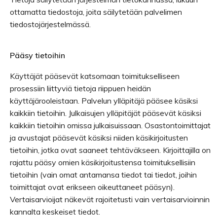
ottamatta tiedostoja, joita säilytetään palvelimen
tiedostojärjestelmässä.
Pääsy tietoihin
Käyttäjät pääsevät katsomaan toimitukselliseen
prosessiin liittyviä tietoja riippuen heidän
käyttäjärooleistaan. Palvelun ylläpitäjä pääsee käsiksi
kaikkiin tietoihin. Julkaisujen ylläpitäjät pääsevät käsiksi
kaikkiin tietoihin omissa julkaisuissaan. Osastontoimittajat
ja avustajat pääsevät käsiksi niiden käsikirjoitusten
tietoihin, jotka ovat saaneet tehtäväkseen. Kirjoittajilla on
rajattu pääsy omien käsikirjoitustensa toimituksellisiin
tietoihin (vain omat antamansa tiedot tai tiedot, joihin
toimittajat ovat erikseen oikeuttaneet pääsyn).
Vertaisarvioijat näkevät rajoitetusti vain vertaisarvioinnin
kannalta keskeiset tiedot.