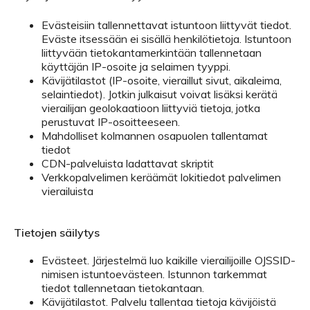
Evästeisiin tallennettavat istuntoon liittyvät tiedot.
Eväste itsessään ei sisällä henkilötietoja. Istuntoon
liittyvään tietokantamerkintään tallennetaan
käyttäjän IP-osoite ja selaimen tyyppi.
Kävijätilastot (IP-osoite, vieraillut sivut, aikaleima,
selaintiedot). Jotkin julkaisut voivat lisäksi kerätä
vierailijan geolokaatioon liittyviä tietoja, jotka
perustuvat IP-osoitteeseen.
Mahdolliset kolmannen osapuolen tallentamat
tiedot
CDN-palveluista ladattavat skriptit
Verkkopalvelimen keräämät lokitiedot palvelimen
vierailuista
Tietojen säilytys
Evästeet. Järjestelmä luo kaikille vierailijoille OJSSID-
nimisen istuntoevästeen. Istunnon tarkemmat
tiedot tallennetaan tietokantaan.
Kävijätilastot. Palvelu tallentaa tietoja kävijöistä