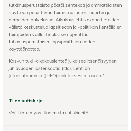
tutkimusperustaista päätöksentekoa ja ammattilaisten
näyttöön perustuvaa toimintaa lasten, nuorten ja
perheiden palveluissa. Aikakauslehti kokoaa tieteiden
välistä keskustelua lapsitiedon ja -politiikan kentällä eri
toimijoiden välillä. Lisäksi se nopeuttaa
tutkimusperustaisen lapsipoliittisen tiedon
käyttöönottoa.
Kasvun tuki -aikakauslehteä julkaisee Itsenäisyyden
juhlavuoden lastensäätiö (Itla). Lehti on
Julkaisufoorumin (JUFO) luokituksessa tasolla 1.
Tilaa uutiskirje
Voit tilata myös Itlan muita uutiskirjeitä.