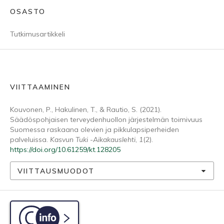
OSASTO
Tutkimusartikkeli
VIITTAAMINEN
Kouvonen, P., Hakulinen, T., & Rautio, S. (2021).
Säädöspohjaisen terveydenhuollon järjestelmän toimivuus
Suomessa raskaana olevien ja pikkulapsiperheiden
palveluissa.
Kasvun Tuki -Aikakauslehti
,
1
(2).
https://doi.org/10.61259/kt.128205
VIITTAUSMUODOT
C-info