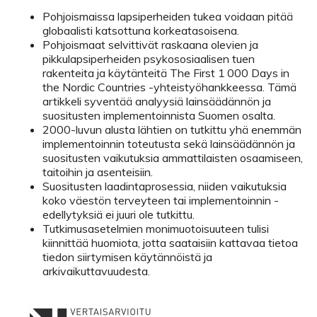
Pohjoismaissa lapsiperheiden tukea voidaan pitää
globaalisti katsottuna korkeatasoisena.
Pohjoismaat selvittivät raskaana olevien ja
pikkulapsiperheiden psykososiaalisen tuen
rakenteita ja käytänteitä The First 1 000 Days in
the Nordic Countries -yhteistyöhankkeessa. Tämä
artikkeli syventää analyysiä ­lainsäädännön ja
suositusten implementoinnista Suomen osalta.
2000-luvun alusta lähtien on tutkittu yhä enemmän
implementoinnin toteutusta sekä lainsäädännön ja
suositusten vaikutuksia ammattilaisten osaamiseen,
taitoihin ja asenteisiin.
Suositusten laadintaprosessia, niiden vaikutuksia
koko väestön terveyteen tai implementoinnin ­
edellytyksiä ei juuri ole tutkittu.
Tutkimusasetelmien monimuotoisuuteen tulisi
kiinnittää huomiota, jotta saataisiin kattavaa tietoa
tiedon siirtymisen käytännöistä ja
arkivaikuttavuudesta.