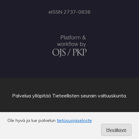
eISSN 2737-0836
Palvelua ylläpitää
Tieteellisten seurain valtuuskunta
.
Ole hyvä ja lue palvelun
tietosuojaseloste
Hyväksyn