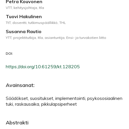
Petra Kouvonen
VTT, kehitysjohtaja, Itla
Tuovi Hakulinen
TtT, dosentti, tutkimuspäällikkö, THL
Susanna Rautio
YTT, projektitutkija, Itla, asiantuntija, Ensi- ja turvakotien liitto
DOI:
https://doi.org/10.61259/kt.128205
Avainsanat:
Säädökset, suositukset, implementointi, psykososiaalinen
tuki, raskausaika, pikkulapsiperheet
Abstrakti