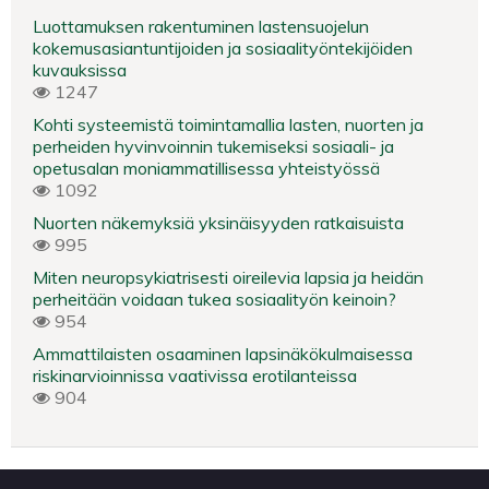
Luottamuksen rakentuminen lastensuojelun
kokemusasiantuntijoiden ja sosiaalityöntekijöiden
kuvauksissa
1247
Kohti systeemistä toimintamallia lasten, nuorten ja
perheiden hyvinvoinnin tukemiseksi sosiaali- ja
opetusalan moniammatillisessa yhteistyössä
1092
Nuorten näkemyksiä yksinäisyyden ratkaisuista
995
Miten neuropsykiatrisesti oireilevia lapsia ja heidän
perheitään voidaan tukea sosiaalityön keinoin?
954
Ammattilaisten osaaminen lapsinäkökulmaisessa
riskinarvioinnissa vaativissa erotilanteissa
904