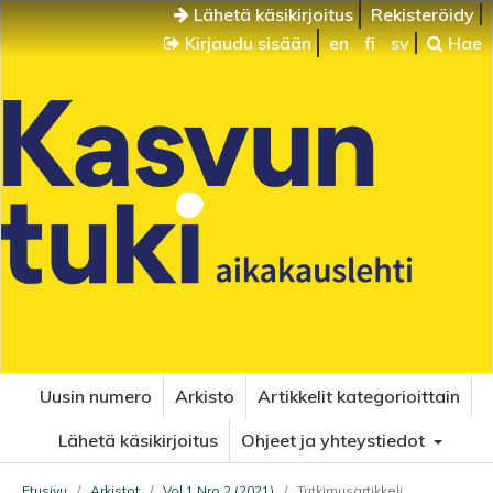
Lähetä käsikirjoitus
Rekisteröidy
Kirjaudu sisään
en
fi
sv
Hae
Uusin numero
Arkisto
Artikkelit kategorioittain
Lähetä käsikirjoitus
Ohjeet ja yhteystiedot
Etusivu
/
Arkistot
/
Vol 1 Nro 2 (2021)
/
Tutkimusartikkeli