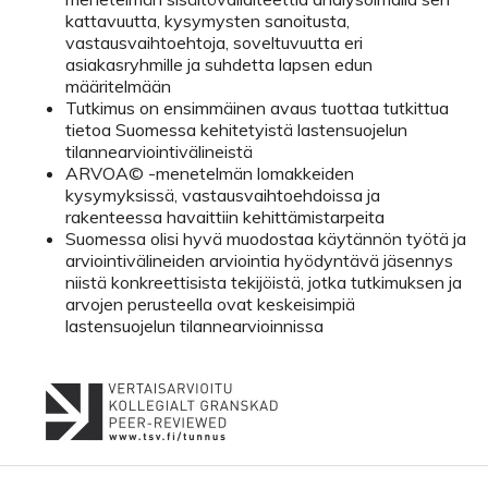
kattavuutta, kysymysten sanoitusta,
vastausvaihtoehtoja, soveltuvuutta eri
asiakasryhmille ja suhdetta lapsen edun
määritelmään
Tutkimus on ensimmäinen avaus tuottaa tutkittua
tietoa Suomessa kehitetyistä lastensuojelun
tilannearviointivälineistä
ARVOA© -menetelmän lomakkeiden
kysymyksissä, vastausvaihtoehdoissa ja
rakenteessa havaittiin kehittämistarpeita
Suomessa olisi hyvä muodostaa käytännön työtä ja
arviointivälineiden arviointia hyödyntävä jäsennys
niistä konkreettisista tekijöistä, jotka tutkimuksen ja
arvojen perusteella ovat keskeisimpiä
lastensuojelun tilannearvioinnissa