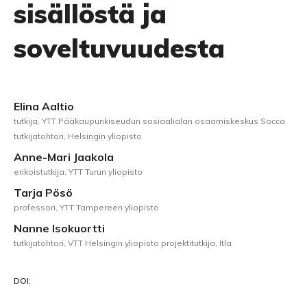
sisällöstä ja
soveltuvuudesta
Elina Aaltio
tutkija, YTT Pääkaupunkiseudun sosiaalialan osaamiskeskus Socca
tutkijatohtori, Helsingin yliopisto
Anne-Mari Jaakola
erikoistutkija, YTT Turun yliopisto
Tarja Pösö
professori, YTT Tampereen yliopisto
Nanne Isokuortti
tutkijatohtori, VTT Helsingin yliopisto projektitutkija, Itla
DOI: