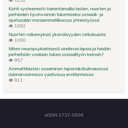
1252
Kohti systeemistä toimintamallia lasten, nuorten ja
perheiden hyvinvoinnin tukemiseksi sosiaali- ja
opetusalan moniammatillisessa yhteistyössä
1092
Nuorten näkemyksiä yksinäisyyden ratkaisuista
1000
Miten neuropsykiatrisesti oireilevia lapsia ja heidän
perheitään voidaan tukea sosiaalityön keinoin?
957
Ammattilaisten osaaminen lapsinäkökulmaisessa
riskinarvioinnissa vaativissa erotilanteissa
911
eISSN 2737-0836