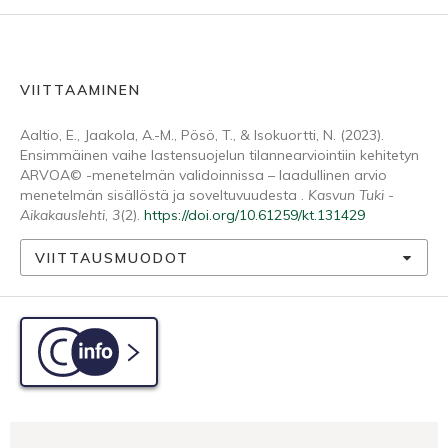
VIITTAAMINEN
Aaltio, E., Jaakola, A.-M., Pösö, T., & Isokuortti, N. (2023).
Ensimmäinen vaihe lastensuojelun tilannearviointiin kehitetyn
ARVOA© -menetelmän validoinnissa – laadullinen arvio
menetelmän sisällöstä ja soveltuvuudesta .
Kasvun Tuki -
Aikakauslehti
,
3
(2).
https://doi.org/10.61259/kt.131429
VIITTAUSMUODOT
C-info