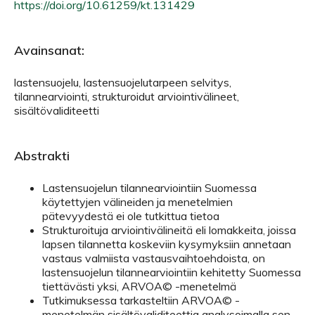
https://doi.org/10.61259/kt.131429
Avainsanat:
lastensuojelu, lastensuojelutarpeen selvitys,
tilannearviointi, strukturoidut arviointivälineet,
sisältövaliditeetti
Abstrakti
Lastensuojelun tilannearviointiin Suomessa
käytettyjen välineiden ja menetelmien
pätevyydestä ei ole tutkittua tietoa
Strukturoituja arviointivälineitä eli lomakkeita, joissa
lapsen tilannetta koskeviin kysymyksiin annetaan
vastaus valmiista vastausvaihtoehdoista, on
lastensuojelun tilannearviointiin kehitetty Suomessa
tiettävästi yksi, ARVOA© -menetelmä
Tutkimuksessa tarkasteltiin ARVOA© -
menetelmän sisältövaliditeettia analysoimalla sen