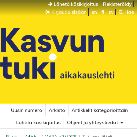
Lähetä käsikirjoitus
Rekisteröidy
Kirjaudu sisään
en
fi
sv
Hae
Uusin numero
Arkisto
Artikkelit kategorioittain
Lähetä käsikirjoitus
Ohjeet ja yhteystiedot
Etusivu
/
Arkistot
/
Vol 3 Nro 2 (2023)
/
Tutkimusartikkeli