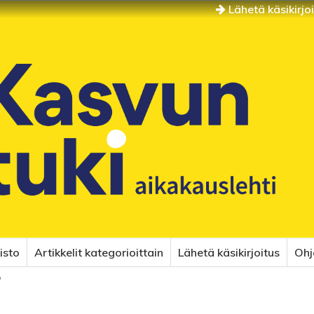
Lähetä käsikirjo
isto
Artikkelit kategorioittain
Lähetä käsikirjoitus
Ohj
o