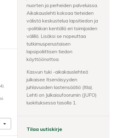
nuorten ja perheiden palveluissa.
Aikakauslehti kokoaa tieteiden
välistä keskustelua lapsitiedon ja
-politiikan kentällä eri toimijoiden
välillä. Lisäksi se nopeuttaa
tutkimusperustaisen
lapsipoliittisen tiedon
käyttöönottoa.
Kasvun tuki -aikakauslehteä
julkaisee Itsenäisyyden
4).
juhlavuoden lastensäätiö (Itla).
Lehti on Julkaisufoorumin (JUFO)
si.
luokituksessa tasolla 1.
Tilaa uutiskirje