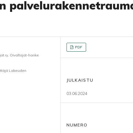
en palvelurakennetraum
PDF
t ry, Oivaltajat-hanke
ittäjä Lakeuden
JULKAISTU
03.06.2024
NUMERO