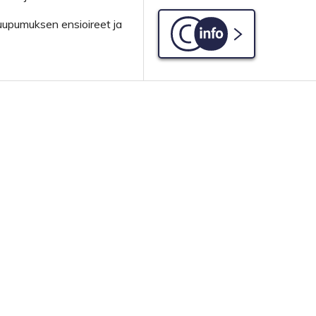
uupumuksen ensioireet ja
C-info