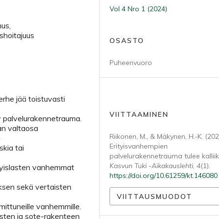
Vol 4 Nro 1 (2024)
mus,
shoitajuus
OSASTO
Puheenvuoro
erhe jää toistuvasti
VIITTAAMINEN
yy palvelurakennetrauma.
an valtaosa
Riikonen, M., & Mäkynen, H.-K. (202
a
Erityisvanhempien
kia tai
palvelurakennetrauma tulee kalliik
Kasvun Tuki -Aikakauslehti
,
4
(1).
tyislasten vanhemmat
https://doi.org/10.61259/kt.146080
yksen sekä vertaisten
VIITTAUSMUODOT
mittuneille vanhemmille.
sten ja sote-rakenteen