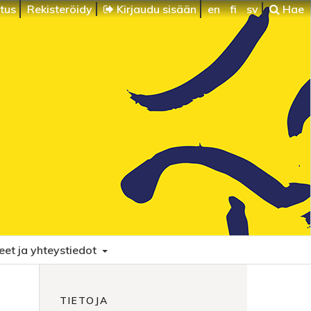
itus
Rekisteröidy
Kirjaudu sisään
en
fi
sv
Hae
eet ja yhteystiedot
TIETOJA