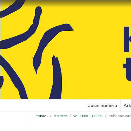
Uusin numero
Ark
Etusivu
/
Arkistot
/
Vol 4 Nro 1 (2024)
/
Puheenvuor