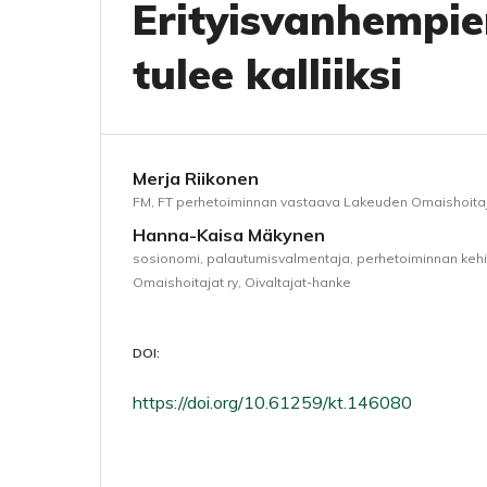
Erityisvanhempi
tulee kalliiksi
Merja Riikonen
FM, FT perhetoiminnan vastaava Lakeuden Omaishoitaja
Hanna-Kaisa Mäkynen
sosionomi, palautumisvalmentaja, perhetoiminnan keh
Omaishoitajat ry, Oivaltajat-hanke
DOI:
https://doi.org/10.61259/kt.146080