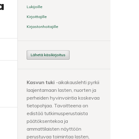
a
Lukijoille
Kirjoittajille
Kirjastonhoitajille
Lähetä käsikirjoitus
Kasvun tuki
-aikakauslehti pyrkii
laajentamaan lasten, nuorten ja
perheiden hyvinvointia koskevaa
tietopohjaa. Tavoitteena on
edistää tutkimusperustaista
päätöksentekoa ja
ammattilaisten näyttöön
perustuvaa toimintaa lasten,