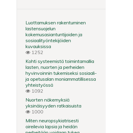
Luottamuksen rakentuminen
lastensuojelun
kokemusasiantuntijoiden ja
sosiaalityöntekijöiden
kuvauksissa
1252
Kohti systeemistä toimintamallia
lasten, nuorten ja perheiden
hyvinvoinnin tukemiseksi sosiaali-
ja opetusalan moniammatillisessa
yhteistyössä
1092
Nuorten näkemyksiä
yksinäisyyden ratkaisuista
1000
Miten neuropsykiatrisesti
oireilevia lapsia ja heidän
perheitään voidaan tukea