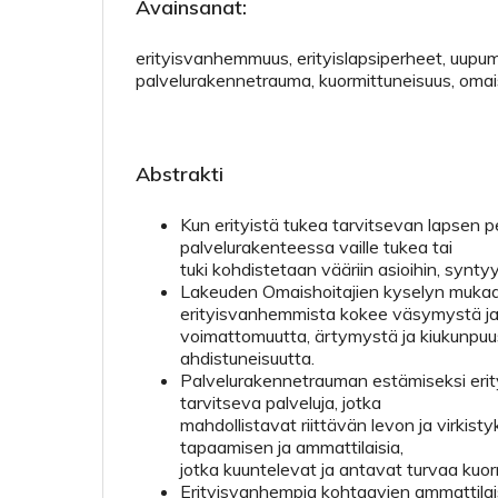
Avainsanat:
erityisvanhemmuus, erityislapsiperheet, uupu
palvelurakennetrauma, kuormittuneisuus, omai
Abstrakti
Kun erityistä tukea tarvitsevan lapsen p
palvelurakenteessa vaille tukea tai
tuki kohdistetaan vääriin asioihin, synt
Lakeuden Omaishoitajien kyselyn muka
erityisvanhemmista kokee väsymystä j
voimattomuutta, ärtymystä ja kiukunpuus
ahdistuneisuutta.
Palvelurakennetrauman estämiseksi eri
tarvitseva palveluja, jotka
mahdollistavat riittävän levon ja virkist
tapaamisen ja ammattilaisia,
jotka kuuntelevat ja antavat turvaa kuor
Erityisvanhempia kohtaavien ammattilai