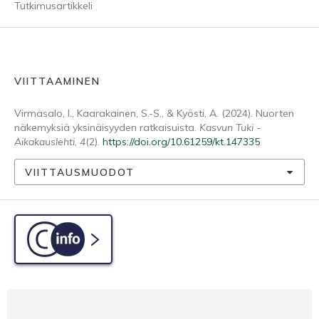
Tutkimusartikkeli
VIITTAAMINEN
Virmasalo, I., Kaarakainen, S.-S., & Kyösti, A. (2024). Nuorten
näkemyksiä yksinäisyyden ratkaisuista.
Kasvun Tuki -
Aikakauslehti
,
4
(2).
https://doi.org/10.61259/kt.147335
VIITTAUSMUODOT
C-info