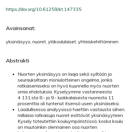
https://doi.org/10.61259/kt.147335
Avainsanat:
yksinäisyys, nuoret, yläkoululaiset, yhteiskehittäminen
Abstrakti
Nuorten yksinäisyys on laaja sekä syiltään ja
seurauksiltaan moniulotteinen ongelma, jonka
ratkaisemiseksi on hyvä kuunnella myös nuorten
omia ehdotuksia. Kyselyymme vastanneesta
4 131:sta 8.- ja 9.- luokkalaisesta nuoresta 11
prosenttia oli tuntenut itsensä usein yksinäiseksi.
Laadullisessa analyysissä haettiin vastausta siihen,
millaisia ratkaisuja nuoret esittävät yksinäisyyteen.
Kysely toteutettiin kouluympäristössä, koska koulu
on muutoinkin olennainen osa nuorten