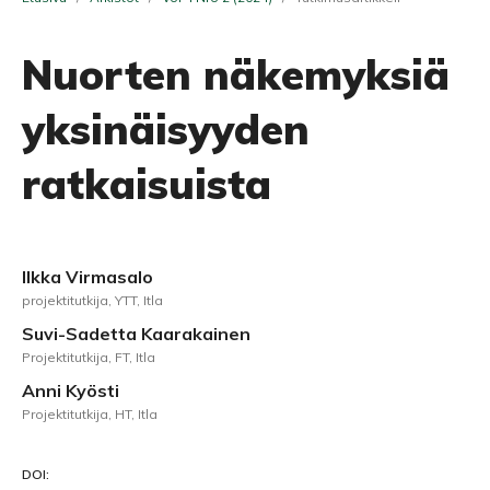
Nuorten näkemyksiä
yksinäisyyden
ratkaisuista
Ilkka Virmasalo
projektitutkija, YTT, Itla
Suvi-Sadetta Kaarakainen
Projektitutkija, FT, Itla
Anni Kyösti
Projektitutkija, HT, Itla
DOI: