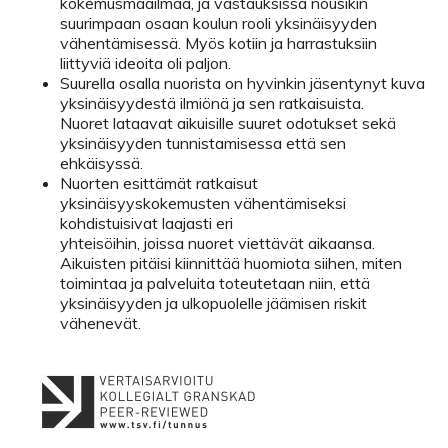
kokemusmaailmaa, ja vastauksissa nousikin
suurimpaan osaan koulun rooli yksinäisyyden
vähentämisessä. Myös kotiin ja harrastuksiin
liittyviä ideoita oli paljon.
Suurella osalla nuorista on hyvinkin jäsentynyt kuva
yksinäisyydestä ilmiönä ja sen ratkaisuista.
Nuoret lataavat aikuisille suuret odotukset sekä
yksinäisyyden tunnistamisessa että sen
ehkäisyssä.
Nuorten esittämät ratkaisut
yksinäisyyskokemusten vähentämiseksi
kohdistuisivat laajasti eri
yhteisöihin, joissa nuoret viettävät aikaansa.
Aikuisten pitäisi kiinnittää huomiota siihen, miten
toimintaa ja palveluita toteutetaan niin, että
yksinäisyyden ja ulkopuolelle jäämisen riskit
vähenevät.