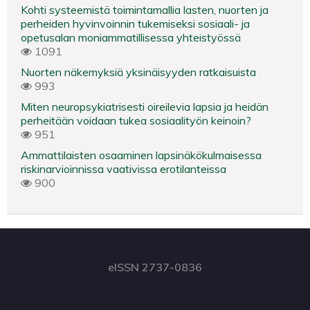
Kohti systeemistä toimintamallia lasten, nuorten ja
perheiden hyvinvoinnin tukemiseksi sosiaali- ja
opetusalan moniammatillisessa yhteistyössä
1091
Nuorten näkemyksiä yksinäisyyden ratkaisuista
993
Miten neuropsykiatrisesti oireilevia lapsia ja heidän
perheitään voidaan tukea sosiaalityön keinoin?
951
Ammattilaisten osaaminen lapsinäkökulmaisessa
riskinarvioinnissa vaativissa erotilanteissa
900
eISSN 2737-0836