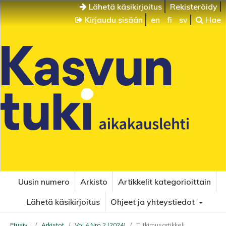
Lähetä käsikirjoitus
Rekisteröidy
Kirjaudu sisään
en
fi
sv
Hae
Uusin numero
Arkisto
Artikkelit kategorioittain
Lähetä käsikirjoitus
Ohjeet ja yhteystiedot
Etusivu
/
Arkistot
/
Vol 4 Nro 2 (2024)
/
Tutkimusartikkeli