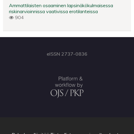
Ammattilaisten osaaminen lapsinäkökulmaisessa
riskinarvioinnissa vaativissa erotilanteissa
904
eISSN 2737-0836