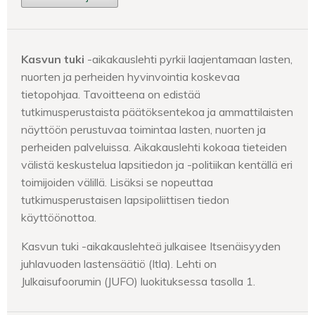
Kasvun tuki
-aikakauslehti pyrkii laajentamaan lasten,
nuorten ja perheiden hyvinvointia koskevaa
tietopohjaa. Tavoitteena on edistää
tutkimusperustaista päätöksentekoa ja ammattilaisten
näyttöön perustuvaa toimintaa lasten, nuorten ja
perheiden palveluissa. Aikakauslehti kokoaa tieteiden
välistä keskustelua lapsitiedon ja -politiikan kentällä eri
toimijoiden välillä. Lisäksi se nopeuttaa
tutkimusperustaisen lapsipoliittisen tiedon
käyttöönottoa.
Kasvun tuki -aikakauslehteä julkaisee Itsenäisyyden
juhlavuoden lastensäätiö (Itla). Lehti on
Julkaisufoorumin (JUFO) luokituksessa tasolla 1.