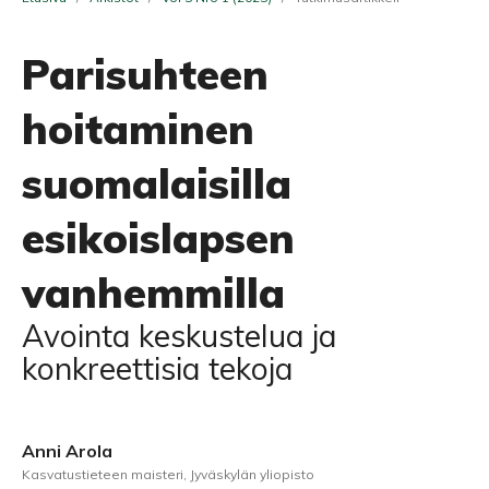
Parisuhteen
hoitaminen
suomalaisilla
esikoislapsen
vanhemmilla
Avointa keskustelua ja
konkreettisia tekoja
Anni Arola
Kasvatustieteen maisteri, Jyväskylän yliopisto