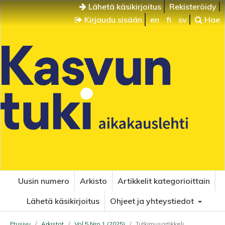
Lähetä käsikirjoitus
Rekisteröidy
Kirjaudu sisään
en
fi
sv
Hae
Uusin numero
Arkisto
Artikkelit kategorioittain
Lähetä käsikirjoitus
Ohjeet ja yhteystiedot
Etusivu
/
Arkistot
/
Vol 5 Nro 1 (2025)
/
Tutkimusartikkeli