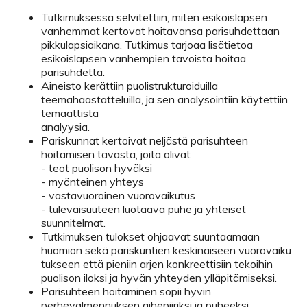
Tutkimuksessa selvitettiin, miten esikoislapsen
vanhemmat kertovat hoitavansa parisuhdettaan
pikkulapsiaikana. Tutkimus tarjoaa lisätietoa
esikoislapsen vanhempien tavoista hoitaa
parisuhdetta.
Aineisto kerättiin puolistrukturoiduilla
teemahaastatteluilla, ja sen analysointiin käytettiin
temaattista
analyysia.
Pariskunnat kertoivat neljästä parisuhteen
hoitamisen tavasta, joita olivat
- teot puolison hyväksi
- myönteinen yhteys
- vastavuoroinen vuorovaikutus
- tulevaisuuteen luotaava puhe ja yhteiset
suunnitelmat.
Tutkimuksen tulokset ohjaavat suuntaamaan
huomion sekä pariskuntien keskinäiseen vuorovaiku
tukseen että pieniin arjen konkreettisiin tekoihin
puolison iloksi ja hyvän yhteyden ylläpitämiseksi.
Parisuhteen hoitaminen sopii hyvin
perhevalmennuksen aihepiiriksi ja puheeksi