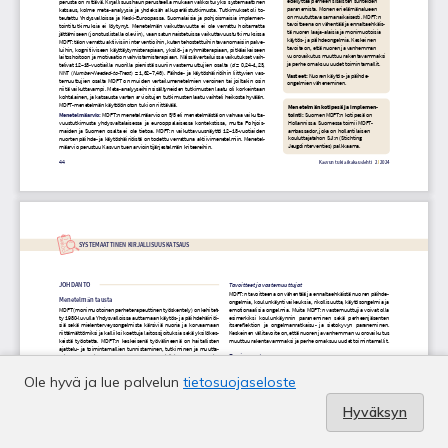
Ole hyvä ja lue palvelun
tietosuojaseloste
Hyväksyn