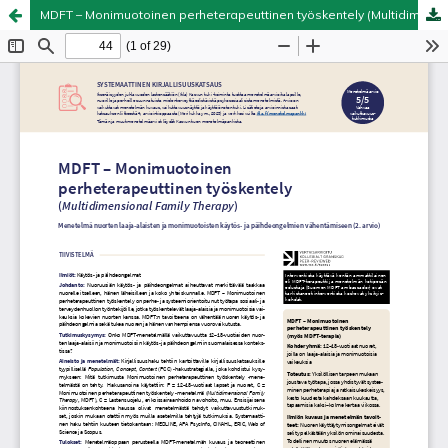
MDFT – Monimuotoinen perheterapeuttinen työskentely (Multidimensional Family Therapy)
Palvelua ylläpitää
Tieteellisten seurain valtuuskunta
.