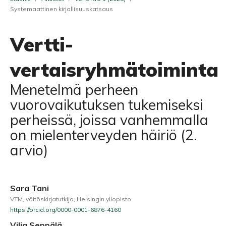
Systemaattinen kirjallisuuskatsaus
Vertti-
vertaisryhmätoiminta
Menetelmä perheen
vuorovaikutuksen tukemiseksi
perheissä, joissa vanhemmalla
on mielenterveyden häiriö (2.
arvio)
Sara Tani
VTM, väitöskirjatutkija, Helsingin yliopisto
https://orcid.org/0000-0001-6876-4160
Vilja Seppälä