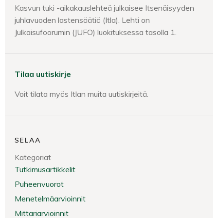
Kasvun tuki -aikakauslehteä julkaisee Itsenäisyyden
juhlavuoden lastensäätiö (Itla). Lehti on
Julkaisufoorumin (JUFO) luokituksessa tasolla 1.
Tilaa uutiskirje
Voit tilata myös Itlan muita uutiskirjeitä.
SELAA
Kategoriat
Tutkimusartikkelit
Puheenvuorot
Menetelmäarvioinnit
Mittariarvioinnit