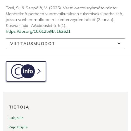
Tani, S., & Seppälä, V. (2025). Vertti-vertaisryhmätoiminta:
Menetelmä perheen vuorovaikutuksen tukemiseksi perheissä,
joissa vanhemmalla on mielenterveyden häiriö (2. arvio).
Kasvun Tuki -Aikakauslehti
,
5
(1).
https://doi.org/10.61259/kt.162621
VIITTAUSMUODOT
C-info
TIETOJA
Lukijoille
Kirjoittajille