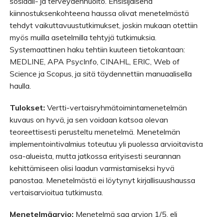
sosiaali- ja terveydenhuolto. Ensisijaisena
kiinnostuksenkohteena haussa olivat menetelmästä
tehdyt vaikuttavuustutkimukset, joskin mukaan otettiin
myös muilla asetelmilla tehtyjä tutkimuksia.
Systemaattinen haku tehtiin kuuteen tietokantaan:
MEDLINE, APA PsycInfo, CINAHL, ERIC, Web of
Science ja Scopus, ja sitä täydennettiin manuaalisella
haulla.
Tulokset:
Vertti-vertaisryhmätoimintamenetelmän
kuvaus on hyvä, ja sen voidaan katsoa olevan
teoreettisesti perusteltu menetelmä. Menetelmän
implementointivalmius toteutuu yli puolessa arvioitavista
osa-alueista, mutta jatkossa erityisesti seurannan
kehittämiseen olisi laadun varmistamiseksi hyvä
panostaa. Menetelmästä ei löytynyt kirjallisuushaussa
vertaisarvioitua tutkimusta.
Menetelmäarvio:
Menetelmä saa arvion 1/5, eli