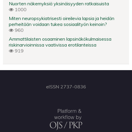
Nuorten näkemyksiä yksinäisyyden ratkaisuista
1000
Miten neuropsykiatrisesti oireilevia lapsia ja heidän
perheitään voidaan tukea sosiaalityön keinoin?
960
Ammattilaisten osaaminen lapsinäkökulmaisessa
riskinarvioinnissa vaativissa erotilanteissa
919
eISSN 2737-0836