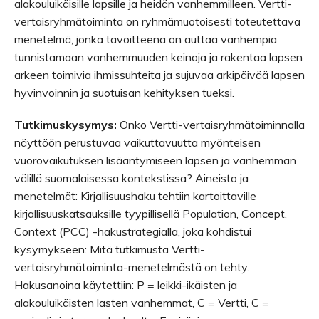
alakouluikäisille lapsille ja heidän vanhemmilleen. Vertti-
vertaisryhmätoiminta on ryhmämuotoisesti toteutettava
menetelmä, jonka tavoitteena on auttaa vanhempia
tunnistamaan vanhemmuuden keinoja ja rakentaa lapsen
arkeen toimivia ihmissuhteita ja sujuvaa arkipäivää lapsen
hyvinvoinnin ja suotuisan kehityksen tueksi.
Tutkimuskysymys:
Onko Vertti-vertaisryhmätoiminnalla
näyttöön perustuvaa vaikuttavuutta myönteisen
vuorovaikutuksen lisääntymiseen lapsen ja vanhemman
välillä suomalaisessa kontekstissa? Aineisto ja
menetelmät: Kirjallisuushaku tehtiin kartoittaville
kirjallisuuskatsauksille tyypillisellä Population, Concept,
Context (PCC) -hakustrategialla, joka kohdistui
kysymykseen: Mitä tutkimusta Vertti-
vertaisryhmätoiminta-menetelmästä on tehty.
Hakusanoina käytettiin: P = leikki-ikäisten ja
alakouluikäisten lasten vanhemmat, C = Vertti, C =