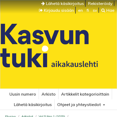
Lähetä käsikirjoitus
Rekisteröidy
Kirjaudu sisään
en
fi
sv
Hae
Uusin numero
Arkisto
Artikkelit kategorioittain
Lähetä käsikirjoitus
Ohjeet ja yhteystiedot
Etusivu
/
Arkistot
/
Vol 5 Nro 1 (2025)
/