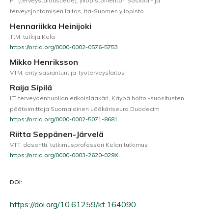
FT (terveystaloustiede), yliopistonlehtori Sosiaali- ja
terveysjohtamisen laitos, Itä-Suomen yliopisto
Hennariikka Heinijoki
TtM, tutkija Kela
https://orcid.org/0000-0002-0576-5753
Mikko Henriksson
VTM, erityisasiantuntija Työterveyslaitos
Raija Sipilä
LT, terveydenhuollon erikoislääkäri, Käypä hoito -suositusten
päätoimittaja Suomalainen Lääkäriseura Duodecim
https://orcid.org/0000-0002-5071-8681
Riitta Seppänen-Järvelä
VTT, dosentti, tutkimusprofessori Kelan tutkimus
https://orcid.org/0000-0003-2620-029X
DOI:
https://doi.org/10.61259/kt.164090