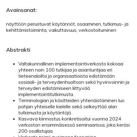
Avainsanat:
näyttöön perustuvat käytännöt, osaaminen, tutkimus- ja
kehittämistoiminta, vaikuttavuus, verkostoituminen
Abstrakti
Valtakunnallinen implementointiverkosto kokoaa
yhteen noin 100 tutkijaa ja asiantuntijaa eri
tieteenaloilta ja organisaatioista edistämään
sosiaali- ja terveydenhuoltoon sekä hyvinvoinnin ja
terveyden edistämiseen liittyvää
implementointitutkimusta.
Terminologian ja käsitteiden yhtenäistäminen luo
pohjan yhteiselle kielelle sekä selkeyttää alan
tutkimusta ja käytäntöjä.
Kasvava kiinnostus konkretisoitui vuonna 2024
verkoston ensimmäisessä seminaarissa, joka keräsi
200 osallistujaa.
Verkosto toimii avoimena foorumina