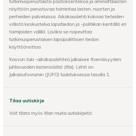
tutkimusperustaista päätöksentekoa ja ammattilaisten
näyttöön perustuvaa toimintaa lasten, nuorten ja
perheiden palveluissa. Aikakauslehti kokoaa tieteiden
välistä keskustelua lapsitiedon ja -politiikan kentällä eri
toimijoiden välillä. Lisäksi se nopeuttaa
tutkimusperustaisen lapsipoliittisen tiedon
käyttöönottoa.
Kasvun tuki -aikakauslehteä julkaisee Itsenäisyyden
juhlavuoden lastensäätiö (Itla). Lehti on
Julkaisufoorumin (JUFO) luokituksessa tasolla 1.
Tilaa uutiskirje
Voit tilata myös Itlan muita uutiskirjeitä.