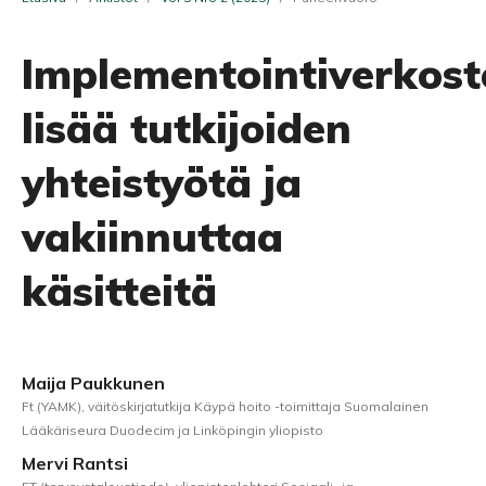
Implementointiverkost
lisää tutkijoiden
yhteistyötä ja
vakiinnuttaa
käsitteitä
Maija Paukkunen
Ft (YAMK), väitöskirjatutkija Käypä hoito -toimittaja Suomalainen
Lääkäriseura Duodecim ja Linköpingin yliopisto
Mervi Rantsi