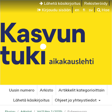
Lähetä käsikirjoitus
Rekisteröidy
Kirjaudu sisään
en
fi
sv
Hae
Uusin numero
Arkisto
Artikkelit kategorioittain
Lähetä käsikirjoitus
Ohjeet ja yhteystiedot
Etusivu
/
Arkistot
/
Vol 5 Nro 2 (2025)
/
Puheenvuoro