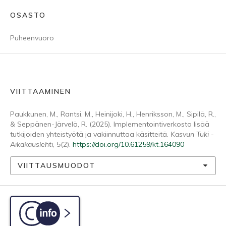
OSASTO
Puheenvuoro
VIITTAAMINEN
Paukkunen, M., Rantsi, M., Heinijoki, H., Henriksson, M., Sipilä, R.,
& Seppänen-Järvelä, R. (2025). Implementointiverkosto lisää
tutkijoiden yhteistyötä ja vakiinnuttaa käsitteitä.
Kasvun Tuki -
Aikakauslehti
,
5
(2).
https://doi.org/10.61259/kt.164090
VIITTAUSMUODOT
C-info