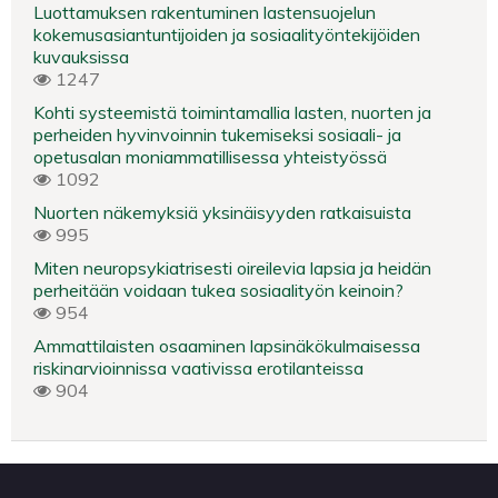
Luottamuksen rakentuminen lastensuojelun
kokemusasiantuntijoiden ja sosiaalityöntekijöiden
kuvauksissa
1247
Kohti systeemistä toimintamallia lasten, nuorten ja
perheiden hyvinvoinnin tukemiseksi sosiaali- ja
opetusalan moniammatillisessa yhteistyössä
1092
Nuorten näkemyksiä yksinäisyyden ratkaisuista
995
Miten neuropsykiatrisesti oireilevia lapsia ja heidän
perheitään voidaan tukea sosiaalityön keinoin?
954
Ammattilaisten osaaminen lapsinäkökulmaisessa
riskinarvioinnissa vaativissa erotilanteissa
904