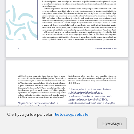
Ole hyvä ja lue palvelun
tietosuojaseloste
Hyväksyn