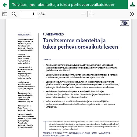
Tarvitsemme rakenteita ja tukea perhevuorovaikutukseen
Palvelua ylläpitää
Tieteellisten seurain valtuuskunta
.