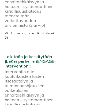
ennaltaehkäisyyn ja
hoitoon – systemaattinen
kirjallisuuskatsaus
menetelmän
vaikuttavuuden
arvioinnista (2.arvio)
Miia Laasanen, Hennariikka Heinijoki
Leikitään ja keskitytään
(LeKe) perheille (ENGAGE-
intervention):
Interventio alle
kouluikäisten lasten
itsesäätelyn ja
toiminnanohjauksen
vaikeuksien
ennaltaehkäisyyn ja
hoitoon – systemaattinen
kirjallisuuskatsaus