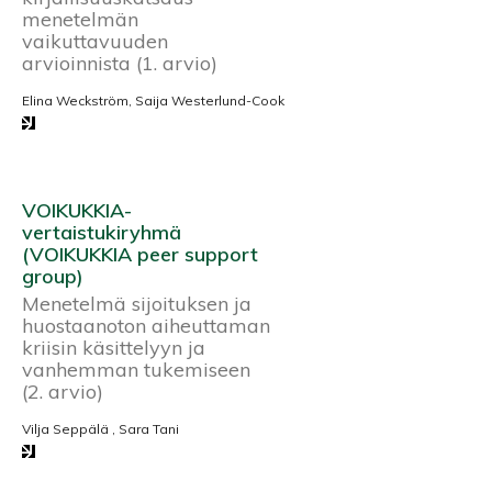
menetelmän
vaikuttavuuden
arvioinnista (1. arvio)
Elina Weckström, Saija Westerlund-Cook
VOIKUKKIA-
vertaistukiryhmä
(VOIKUKKIA peer support
group)
Menetelmä sijoituksen ja
huostaanoton aiheuttaman
kriisin käsittelyyn ja
vanhemman tukemiseen
(2. arvio)
Vilja Seppälä , Sara Tani