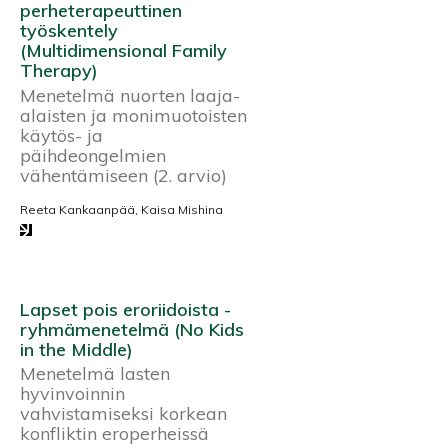
perheterapeuttinen
työskentely
(Multidimensional Family
Therapy)
Menetelmä nuorten laaja-
alaisten ja monimuotoisten
käytös- ja
päihdeongelmien
vähentämiseen (2. arvio)
Reeta Kankaanpää, Kaisa Mishina
Lapset pois eroriidoista -
ryhmämenetelmä (No Kids
in the Middle)
Menetelmä lasten
hyvinvoinnin
vahvistamiseksi korkean
konfliktin eroperheissä