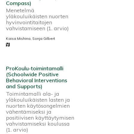
Compass)
Menetelmä
yläkouluikäisten nuorten
hyvinvointitaitojen
vahvistamiseen (1. arvio)
Kaisa Mishina, Sonja Gilbert
ProKoulu-toimintamalli
(Schoolwide Positive
Behavioral Interventions
and Supports)
Toimintamalli ala- ja
yläkouluikäisten lasten ja
nuorten käytösongelmien
vähentämiseksi ja
positiivisen käyttäytymisen
vahvistamiseksi koulussa
(1. arvio)