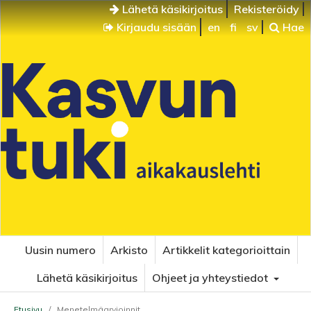
Lähetä käsikirjoitus
Rekisteröidy
Kirjaudu sisään
en
fi
sv
Hae
Uusin numero
Arkisto
Artikkelit kategorioittain
Lähetä käsikirjoitus
Ohjeet ja yhteystiedot
Etusivu
/
Menetelmäarvioinnit