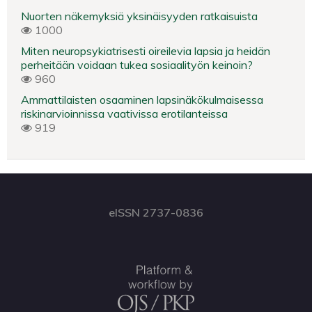
Nuorten näkemyksiä yksinäisyyden ratkaisuista
1000
Miten neuropsykiatrisesti oireilevia lapsia ja heidän
perheitään voidaan tukea sosiaalityön keinoin?
960
Ammattilaisten osaaminen lapsinäkökulmaisessa
riskinarvioinnissa vaativissa erotilanteissa
919
eISSN 2737-0836