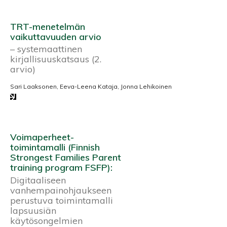
TRT-menetelmän
vaikuttavuuden arvio
– systemaattinen
kirjallisuuskatsaus (2.
arvio)
Sari Laaksonen, Eeva-Leena Kataja, Jonna Lehikoinen
Voimaperheet-
toimintamalli (Finnish
Strongest Families Parent
training program FSFP):
Digitaaliseen
vanhempainohjaukseen
perustuva toimintamalli
lapsuusiän
käytösongelmien