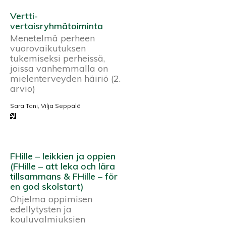
Vertti-
vertaisryhmätoiminta
Menetelmä perheen
vuorovaikutuksen
tukemiseksi perheissä,
joissa vanhemmalla on
mielenterveyden häiriö (2.
arvio)
Sara Tani, Vilja Seppälä
FHille – leikkien ja oppien
(FHille – att leka och lära
tillsammans & FHille – för
en god skolstart)
Ohjelma oppimisen
edellytysten ja
kouluvalmiuksien